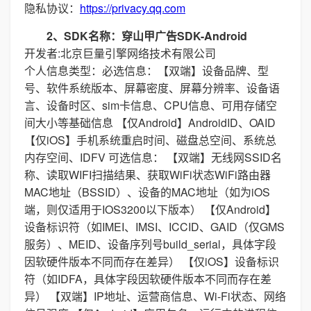
隐私协议：
https://privacy.qq.com
2、SDK名称：穿山甲广告SDK-Android
开发者:北京巨量引擎网络技术有限公司
个人信息类型：必选信息：【双端】设备品牌、型
号、软件系统版本、屏幕密度、屏幕分辨率、设备语
言、设备时区、sim卡信息、CPU信息、可用存储空
间大小等基础信息 【仅Android】AndroidID、OAID
【仅iOS】手机系统重启时间、磁盘总空间、系统总
内存空间、IDFV 可选信息： 【双端】无线网SSID名
称、读取WIFI扫描结果、获取WiFi状态WiFi路由器
MAC地址（BSSID）、设备的MAC地址（如为iOS
端，则仅适用于IOS3200以下版本） 【仅Android】
设备标识符（如IMEI、IMSI、ICCID、GAID（仅GMS
服务）、MEID、设备序列号build_serial，具体字段
因软硬件版本不同而存在差异） 【仅iOS】设备标识
符（如IDFA，具体字段因软硬件版本不同而存在差
异） 【双端】IP地址、运营商信息、Wi-Fi状态、网络