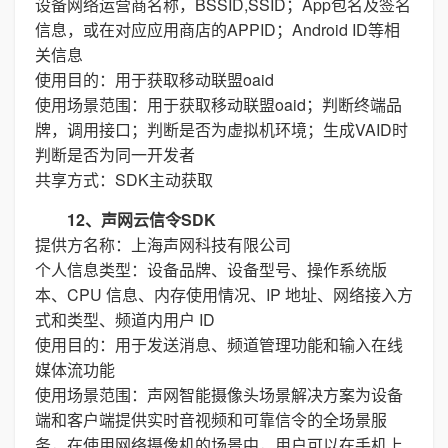
设备网络运营商名称，BSSID,SSID；App包名及签名
信息，或在对应应用商店的APPID；Android ID等相
关信息
使用目的：用于获取移动联盟oaid
使用场景范围：用于获取移动联盟oaid；判断终端品
牌，调用接口；判断是否为虚拟机环境；生成VAID时
判断是否为同一开发者
共享方式：SDK主动获取
12、声网云信令SDK
提供方名称：上海声网科技有限公司
个人信息类型：设备品牌、设备型号、操作系统版
本、CPU 信息、内存使用情况、IP 地址、网络接入方
式和类型、频道内用户 ID
使用目的：用于发送消息、频道管理功能和输入在线
媒体流功能
使用场景范围：声网智能摄像头场景解决方案为设备
端和客户端提供实时音视频和可靠信令的全场景服
务，在使用网络摄像机的场景中，用户可以在手机上