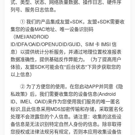
式、类型、状态、网络质量数据、操作日志、硬件序
列号、服务日志信息。
① 我们的产品集成友盟+SDK，友盟+SDK需要收
集您的设备MAC地址、唯一设备识别码
（IMEI/ANDROID
ID/IDFA/OAID/OPENUDID/GUID、SIM 卡 IMSI 信
息）以提供统计分析服务，并通过地理位置校准报表
数据准确性，提供基础反作弊能力。（为了提高用户
体验，友盟SDK可能会在"后台状态"下异步获取您的
以上信息）
② 为了方便您的使用，在您启动APP并同意《隐
私政策》后，我们需要收集您的设备信息(Android
ID、IMEI、OAID)来作为您使用我们服务的唯一匿名
标识,且此信息采用MD5加密传输和存储，采取匿名化
处理不会泄露您的个人信息。请注意：收集的这些设
备信息是无法识别特定自然人身份的信息。除非取得
您授权或法律法规另有规定，否则本应用收集设备信