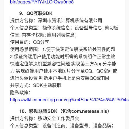
bin/pages/RYiYJkLOrQwu0nb8
9、QQ互联SDK
提供方名称：深圳市腾讯计算机系统有限公司
个人信息类型：操作系统信息；设备型号信息; 剪切板
信息; 内存卡权限; 应用列表信息；
使用目的：QQ分享
使用场景范围：1.便于快速定位解决系统兼容性问题
2.保证终端用户使用功能时所需的系统组件正常生效
快速定位解决机型兼容性问题 实现第三方App分享能
力 实现终端用户使用本地图片分享至QQ、QQ空间或
进行头像设置 判断用户手机上是否安装QQ或TIM
共享方式：SDK主动获取
隐私政策：
https://wiki.connect.qq.com/qq%e4%ba%92%e8%
10、移动联盟SDK（包含com.netease.nis）
提供方名称：移动安全工作委员会
个人信息类型：设备制造商、设备型号、设备品牌；