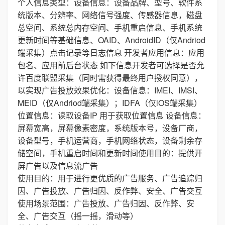
个人信息类型：设备信息：设备品牌、型号、软件系
统版本、分辨率、网络信号强度、传感器信息，磁盘
总空间、系统总内存空间、手机重启信息、手机系统
更新时间等基础信息、OAID、AndroidID（仅Andriod
端采集）点击记录等日志信息 开发者应用信息：应用
包名、应用前后台状态 如下信息开发者可选择是否允
许百度联盟采集（同时需获得最终用户授权同意），
以实现广告投放效果优化：设备信息：IMEI、IMSI、
MEID（仅Andriod端采集）；IDFA（仅iOS端采集）
位置信息：读取设备IP 用于获取位置信息 设备信息：
屏幕宽高，屏幕像素密度，系统版本号，设备厂商，
设备型号，手机运营商，手机网络状态，设备剩余存
储空间，手机重启时间和更新时间使用目的：提供开
屏广告以及信息流广告
使用目的：用于进行更优质的广告服务、广告追踪归
因、广告投放、广告归因、反作弊、安全、广告交互
使用场景范围：广告投放、广告归因、反作弊、安
全、广告交互（摇一摇，滑动等）