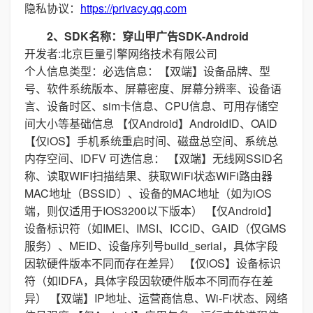
隐私协议：
https://privacy.qq.com
2、SDK名称：穿山甲广告SDK-Android
开发者:北京巨量引擎网络技术有限公司
个人信息类型：必选信息：【双端】设备品牌、型
号、软件系统版本、屏幕密度、屏幕分辨率、设备语
言、设备时区、sim卡信息、CPU信息、可用存储空
间大小等基础信息 【仅Android】AndroidID、OAID
【仅iOS】手机系统重启时间、磁盘总空间、系统总
内存空间、IDFV 可选信息： 【双端】无线网SSID名
称、读取WIFI扫描结果、获取WiFi状态WiFi路由器
MAC地址（BSSID）、设备的MAC地址（如为iOS
端，则仅适用于IOS3200以下版本） 【仅Android】
设备标识符（如IMEI、IMSI、ICCID、GAID（仅GMS
服务）、MEID、设备序列号build_serial，具体字段
因软硬件版本不同而存在差异） 【仅iOS】设备标识
符（如IDFA，具体字段因软硬件版本不同而存在差
异） 【双端】IP地址、运营商信息、Wi-Fi状态、网络