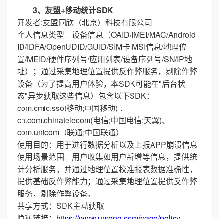
3、友盟+移动统计SDK
开发者:友盟同欣（北京）科技有限公司
个人信息类型：设备信息（OAID/IMEI/MAC/Android
ID/IDFA/OpenUDID/GUID/SIM卡IMSI信息/地理位
置/MEID/硬件序列号/应用列表/设备序列号/SN/IP地
址）；通过采集地理位置提供反作弊服务，剔除作弊
设备（为了提高用户体验，本SDK可能在"后台状
态"异步获取这些信息）包含以下SDK：
com.cmic.sso(移动;中国移动) 、
cn.com.chinatelecom(电信;中国电信;天翼)、
com.unicom（联通;中国联通）
使用目的：用于进行数据分析以及上报APP崩溃信息
使用场景范围：用户收集如用户新增等信息，提供统
计分析服务，并通过地理位置校准报表数据准确性，
提供基础反作弊能力；通过采集地理位置提供反作弊
服务，剔除作弊设备。
共享方式：SDK主动获取
隐私链接：
https://www.umeng.com/page/policy