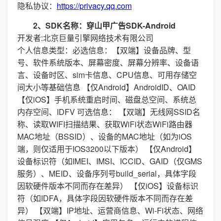
隐私协议：
https://privacy.qq.com
2、SDK名称：穿山甲广告SDK-Android
开发者:北京巨量引擎网络技术有限公司
个人信息类型：必选信息：【双端】设备品牌、型
号、软件系统版本、屏幕密度、屏幕分辨率、设备语
言、设备时区、sim卡信息、CPU信息、可用存储空
间大小等基础信息 【仅Android】AndroidID、OAID
【仅iOS】手机系统重启时间、磁盘总空间、系统总
内存空间、IDFV 可选信息： 【双端】无线网SSID名
称、读取WIFI扫描结果、获取WiFi状态WiFi路由器
MAC地址（BSSID）、设备的MAC地址（如为iOS
端，则仅适用于IOS3200以下版本） 【仅Android】
设备标识符（如IMEI、IMSI、ICCID、GAID（仅GMS
服务）、MEID、设备序列号build_serial，具体字段
因软硬件版本不同而存在差异） 【仅iOS】设备标识
符（如IDFA，具体字段因软硬件版本不同而存在差
异） 【双端】IP地址、运营商信息、Wi-Fi状态、网络