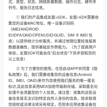
式、类型、状态、网络质量数据、操作日志、硬件序
列号、服务日志信息。
① 我们的产品集成友盟+SDK，友盟+SDK需要收
集您的设备MAC地址、唯一设备识别码
（IMEI/ANDROID
ID/IDFA/OAID/OPENUDID/GUID、SIM 卡 IMSI 信
息）以提供统计分析服务，并通过地理位置校准报表
数据准确性，提供基础反作弊能力。（为了提高用户
体验，友盟SDK可能会在"后台状态"下异步获取您的
以上信息）
② 为了方便您的使用，在您启动APP并同意《隐
私政策》后，我们需要收集您的设备信息(Android
ID、IMEI、OAID)来作为您使用我们服务的唯一匿名
标识,且此信息采用MD5加密传输和存储，采取匿名化
处理不会泄露您的个人信息。请注意：收集的这些设
备信息是无法识别特定自然人身份的信息。除非取得
您授权或法律法规另有规定，否则本应用收集设备信