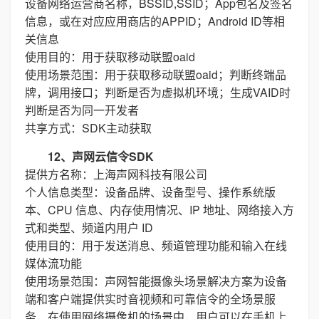
设备网络运营商名称，BSSID,SSID；App包名及签名
信息，或在对应应用商店的APPID；Android ID等相
关信息
使用目的：用于获取移动联盟oaid
使用场景范围：用于获取移动联盟oaid；判断终端品
牌，调用接口；判断是否为虚拟机环境；生成VAID时
判断是否为同一开发者
共享方式：SDK主动获取
12、声网云信令SDK
提供方名称：上海声网科技有限公司
个人信息类型：设备品牌、设备型号、操作系统版
本、CPU 信息、内存使用情况、IP 地址、网络接入方
式和类型、频道内用户 ID
使用目的：用于发送消息、频道管理功能和输入在线
媒体流功能
使用场景范围：声网智能摄像头场景解决方案为设备
端和客户端提供实时音视频和可靠信令的全场景服
务，在使用网络摄像机的场景中，用户可以在手机上