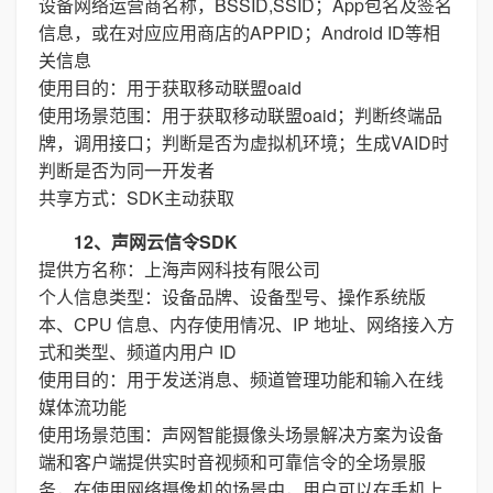
设备网络运营商名称，BSSID,SSID；App包名及签名
信息，或在对应应用商店的APPID；Android ID等相
关信息
使用目的：用于获取移动联盟oaid
使用场景范围：用于获取移动联盟oaid；判断终端品
牌，调用接口；判断是否为虚拟机环境；生成VAID时
判断是否为同一开发者
共享方式：SDK主动获取
12、声网云信令SDK
提供方名称：上海声网科技有限公司
个人信息类型：设备品牌、设备型号、操作系统版
本、CPU 信息、内存使用情况、IP 地址、网络接入方
式和类型、频道内用户 ID
使用目的：用于发送消息、频道管理功能和输入在线
媒体流功能
使用场景范围：声网智能摄像头场景解决方案为设备
端和客户端提供实时音视频和可靠信令的全场景服
务，在使用网络摄像机的场景中，用户可以在手机上