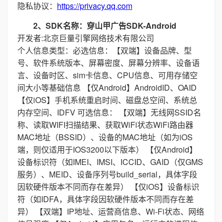
隐私协议：
https://privacy.qq.com
2、SDK名称：穿山甲广告SDK-Android
开发者:北京巨量引擎网络技术有限公司
个人信息类型：必选信息：【双端】设备品牌、型
号、软件系统版本、屏幕密度、屏幕分辨率、设备语
言、设备时区、sim卡信息、CPU信息、可用存储空
间大小等基础信息 【仅Android】AndroidID、OAID
【仅iOS】手机系统重启时间、磁盘总空间、系统总
内存空间、IDFV 可选信息： 【双端】无线网SSID名
称、读取WIFI扫描结果、获取WiFi状态WiFi路由器
MAC地址（BSSID）、设备的MAC地址（如为iOS
端，则仅适用于IOS3200以下版本） 【仅Android】
设备标识符（如IMEI、IMSI、ICCID、GAID（仅GMS
服务）、MEID、设备序列号build_serial，具体字段
因软硬件版本不同而存在差异） 【仅iOS】设备标识
符（如IDFA，具体字段因软硬件版本不同而存在差
异） 【双端】IP地址、运营商信息、Wi-Fi状态、网络