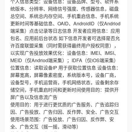
个人信息类型：设备信息：设备品牌、型号、软件系
统版本、分辨率、网络信号强度、传感器信息，磁盘
总空间、系统总内存空间、手机重启信息、手机系统
更新时间等基础信息、OAID、AndroidID（仅Andriod
端采集）点击记录等日志信息 开发者应用信息：应用
包名、应用前后台状态 如下信息开发者可选择是否允
许百度联盟采集（同时需获得最终用户授权同意），
以实现广告投放效果优化：设备信息：IMEI、IMSI、
MEID（仅Andriod端采集）；IDFA（仅iOS端采集）
位置信息：读取设备IP 用于获取位置信息 设备信息：
屏幕宽高，屏幕像素密度，系统版本号，设备厂商，
设备型号，手机运营商，手机网络状态，设备剩余存
储空间，手机重启时间和更新时间使用目的：提供开
屏广告以及信息流广告
使用目的：用于进行更优质的广告服务、广告追踪归
因、广告投放、广告归因、反作弊、安全、广告交互
使用场景范围：广告投放、广告归因、反作弊、安
全、广告交互（摇一摇，滑动等）