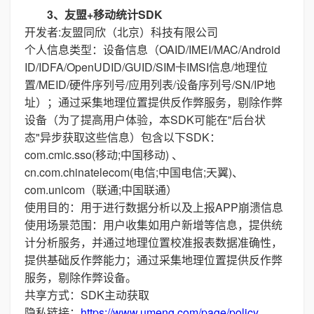
3、友盟+移动统计SDK
开发者:友盟同欣（北京）科技有限公司
个人信息类型：设备信息（OAID/IMEI/MAC/Android
ID/IDFA/OpenUDID/GUID/SIM卡IMSI信息/地理位
置/MEID/硬件序列号/应用列表/设备序列号/SN/IP地
址）；通过采集地理位置提供反作弊服务，剔除作弊
设备（为了提高用户体验，本SDK可能在"后台状
态"异步获取这些信息）包含以下SDK：
com.cmic.sso(移动;中国移动) 、
cn.com.chinatelecom(电信;中国电信;天翼)、
com.unicom（联通;中国联通）
使用目的：用于进行数据分析以及上报APP崩溃信息
使用场景范围：用户收集如用户新增等信息，提供统
计分析服务，并通过地理位置校准报表数据准确性，
提供基础反作弊能力；通过采集地理位置提供反作弊
服务，剔除作弊设备。
共享方式：SDK主动获取
隐私链接：
https://www.umeng.com/page/policy