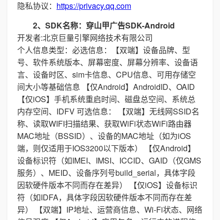
隐私协议：
https://privacy.qq.com
2、SDK名称：穿山甲广告SDK-Android
开发者:北京巨量引擎网络技术有限公司
个人信息类型：必选信息：【双端】设备品牌、型
号、软件系统版本、屏幕密度、屏幕分辨率、设备语
言、设备时区、sim卡信息、CPU信息、可用存储空
间大小等基础信息 【仅Android】AndroidID、OAID
【仅iOS】手机系统重启时间、磁盘总空间、系统总
内存空间、IDFV 可选信息： 【双端】无线网SSID名
称、读取WIFI扫描结果、获取WiFi状态WiFi路由器
MAC地址（BSSID）、设备的MAC地址（如为iOS
端，则仅适用于IOS3200以下版本） 【仅Android】
设备标识符（如IMEI、IMSI、ICCID、GAID（仅GMS
服务）、MEID、设备序列号build_serial，具体字段
因软硬件版本不同而存在差异） 【仅iOS】设备标识
符（如IDFA，具体字段因软硬件版本不同而存在差
异） 【双端】IP地址、运营商信息、Wi-Fi状态、网络