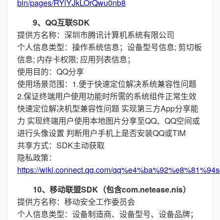
bin/pages/RYiYJkLOrQwu0nb8
9、QQ互联SDK
提供方名称：深圳市腾讯计算机系统有限公司
个人信息类型：操作系统信息；设备型号信息; 剪切板
信息; 内存卡权限; 应用列表信息；
使用目的：QQ分享
使用场景范围：1.便于快速定位解决系统兼容性问题
2.保证终端用户使用功能时所需的系统组件正常生效
快速定位解决机型兼容性问题 实现第三方App分享能
力 实现终端用户使用本地图片分享至QQ、QQ空间或
进行头像设置 判断用户手机上是否安装QQ或TIM
共享方式：SDK主动获取
隐私政策：
https://wiki.connect.qq.com/qq%e4%ba%92%e8%
10、移动联盟SDK（包含com.netease.nis）
提供方名称：移动安全工作委员会
个人信息类型：设备制造商、设备型号、设备品牌；