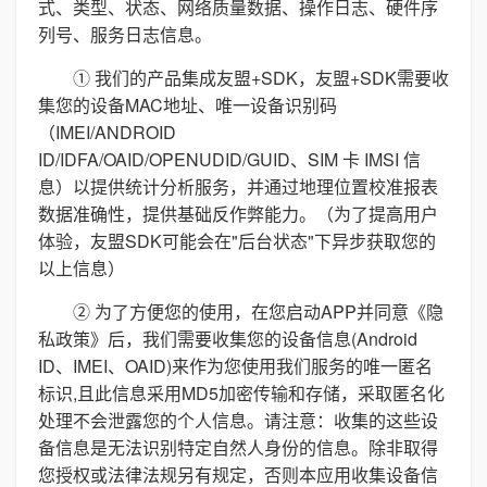
式、类型、状态、网络质量数据、操作日志、硬件序
列号、服务日志信息。
① 我们的产品集成友盟+SDK，友盟+SDK需要收
集您的设备MAC地址、唯一设备识别码
（IMEI/ANDROID
ID/IDFA/OAID/OPENUDID/GUID、SIM 卡 IMSI 信
息）以提供统计分析服务，并通过地理位置校准报表
数据准确性，提供基础反作弊能力。（为了提高用户
体验，友盟SDK可能会在"后台状态"下异步获取您的
以上信息）
② 为了方便您的使用，在您启动APP并同意《隐
私政策》后，我们需要收集您的设备信息(Android
ID、IMEI、OAID)来作为您使用我们服务的唯一匿名
标识,且此信息采用MD5加密传输和存储，采取匿名化
处理不会泄露您的个人信息。请注意：收集的这些设
备信息是无法识别特定自然人身份的信息。除非取得
您授权或法律法规另有规定，否则本应用收集设备信