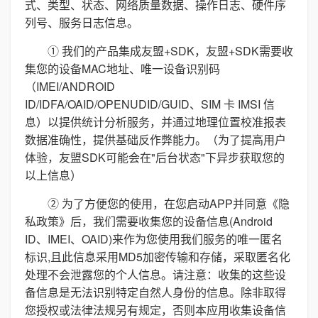
式、类型、状态、网络质量数据、操作日志、硬件序
列号、服务日志信息。
① 我们的产品集成友盟+SDK，友盟+SDK需要收
集您的设备MAC地址、唯一设备识别码
（IMEI/ANDROID
ID/IDFA/OAID/OPENUDID/GUID、SIM 卡 IMSI 信
息）以提供统计分析服务，并通过地理位置校准报表
数据准确性，提供基础反作弊能力。（为了提高用户
体验，友盟SDK可能会在"后台状态"下异步获取您的
以上信息）
② 为了方便您的使用，在您启动APP并同意《隐
私政策》后，我们需要收集您的设备信息(Android
ID、IMEI、OAID)来作为您使用我们服务的唯一匿名
标识,且此信息采用MD5加密传输和存储，采取匿名化
处理不会泄露您的个人信息。请注意：收集的这些设
备信息是无法识别特定自然人身份的信息。除非取得
您授权或法律法规另有规定，否则本应用收集设备信