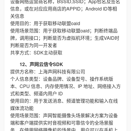
设备网络运营商名称，BSSID,SSID；App包名及签名
信息，或在对应应用商店的APPID；Android ID等相
关信息
使用目的：用于获取移动联盟oaid
使用场景范围：用于获取移动联盟oaid；判断终端品
牌，调用接口；判断是否为虚拟机环境；生成VAID时
判断是否为同一开发者
共享方式：SDK主动获取
12、声网云信令SDK
提供方名称：上海声网科技有限公司
个人信息类型：设备品牌、设备型号、操作系统版
本、CPU 信息、内存使用情况、IP 地址、网络接入方
式和类型、频道内用户 ID
使用目的：用于发送消息、频道管理功能和输入在线
媒体流功能
使用场景范围：声网智能摄像头场景解决方案为设备
端和客户端提供实时音视频和可靠信令的全场景服
务，在使用网络摄像机的场景中，用户可以在手机上