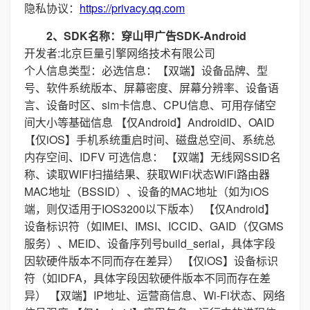
隐私协议：
https://privacy.qq.com
2、SDK名称：穿山甲广告SDK-Android
开发者:北京巨量引擎网络技术有限公司
个人信息类型：必选信息：【双端】设备品牌、型
号、软件系统版本、屏幕密度、屏幕分辨率、设备语
言、设备时区、sim卡信息、CPU信息、可用存储空
间大小等基础信息 【仅Android】AndroidID、OAID
【仅iOS】手机系统重启时间、磁盘总空间、系统总
内存空间、IDFV 可选信息： 【双端】无线网SSID名
称、读取WIFI扫描结果、获取WiFi状态WiFi路由器
MAC地址（BSSID）、设备的MAC地址（如为iOS
端，则仅适用于IOS3200以下版本） 【仅Android】
设备标识符（如IMEI、IMSI、ICCID、GAID（仅GMS
服务）、MEID、设备序列号build_serial，具体字段
因软硬件版本不同而存在差异） 【仅iOS】设备标识
符（如IDFA，具体字段因软硬件版本不同而存在差
异） 【双端】IP地址、运营商信息、Wi-Fi状态、网络