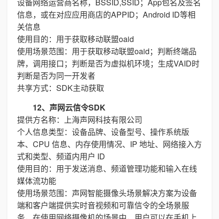
设备网络运营商名称，BSSID,SSID；App包名及签名
信息，或在对应应用商店的APPID；Android ID等相
关信息
使用目的：用于获取移动联盟oaid
使用场景范围：用于获取移动联盟oaid；判断终端品
牌，调用接口；判断是否为虚拟机环境；生成VAID时
判断是否为同一开发者
共享方式：SDK主动获取
12、声网云信令SDK
提供方名称：上海声网科技有限公司
个人信息类型：设备品牌、设备型号、操作系统版
本、CPU 信息、内存使用情况、IP 地址、网络接入方
式和类型、频道内用户 ID
使用目的：用于发送消息、频道管理功能和输入在线
媒体流功能
使用场景范围：声网智能摄像头场景解决方案为设备
端和客户端提供实时音视频和可靠信令的全场景服
务，在使用网络摄像机的场景中，用户可以在手机上