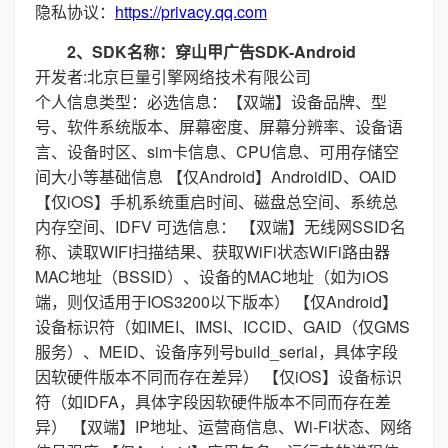
隐私协议：
https://privacy.qq.com
2、SDK名称：穿山甲广告SDK-Android
开发者:北京巨量引擎网络技术有限公司
个人信息类型：必选信息：【双端】设备品牌、型
号、软件系统版本、屏幕密度、屏幕分辨率、设备语
言、设备时区、sim卡信息、CPU信息、可用存储空
间大小等基础信息 【仅Android】AndroidID、OAID
【仅iOS】手机系统重启时间、磁盘总空间、系统总
内存空间、IDFV 可选信息： 【双端】无线网SSID名
称、读取WIFI扫描结果、获取WiFi状态WiFi路由器
MAC地址（BSSID）、设备的MAC地址（如为iOS
端，则仅适用于IOS3200以下版本） 【仅Android】
设备标识符（如IMEI、IMSI、ICCID、GAID（仅GMS
服务）、MEID、设备序列号build_serial，具体字段
因软硬件版本不同而存在差异） 【仅iOS】设备标识
符（如IDFA，具体字段因软硬件版本不同而存在差
异） 【双端】IP地址、运营商信息、Wi-Fi状态、网络