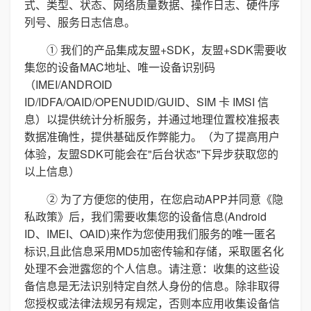
式、类型、状态、网络质量数据、操作日志、硬件序
列号、服务日志信息。
① 我们的产品集成友盟+SDK，友盟+SDK需要收
集您的设备MAC地址、唯一设备识别码
（IMEI/ANDROID
ID/IDFA/OAID/OPENUDID/GUID、SIM 卡 IMSI 信
息）以提供统计分析服务，并通过地理位置校准报表
数据准确性，提供基础反作弊能力。（为了提高用户
体验，友盟SDK可能会在"后台状态"下异步获取您的
以上信息）
② 为了方便您的使用，在您启动APP并同意《隐
私政策》后，我们需要收集您的设备信息(Android
ID、IMEI、OAID)来作为您使用我们服务的唯一匿名
标识,且此信息采用MD5加密传输和存储，采取匿名化
处理不会泄露您的个人信息。请注意：收集的这些设
备信息是无法识别特定自然人身份的信息。除非取得
您授权或法律法规另有规定，否则本应用收集设备信