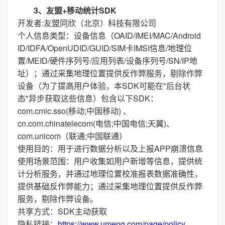
3、友盟+移动统计SDK
开发者:友盟同欣（北京）科技有限公司
个人信息类型：设备信息（OAID/IMEI/MAC/Android
ID/IDFA/OpenUDID/GUID/SIM卡IMSI信息/地理位
置/MEID/硬件序列号/应用列表/设备序列号/SN/IP地
址）；通过采集地理位置提供反作弊服务，剔除作弊
设备（为了提高用户体验，本SDK可能在"后台状
态"异步获取这些信息）包含以下SDK：
com.cmic.sso(移动;中国移动) 、
cn.com.chinatelecom(电信;中国电信;天翼)、
com.unicom（联通;中国联通）
使用目的：用于进行数据分析以及上报APP崩溃信息
使用场景范围：用户收集如用户新增等信息，提供统
计分析服务，并通过地理位置校准报表数据准确性，
提供基础反作弊能力；通过采集地理位置提供反作弊
服务，剔除作弊设备。
共享方式：SDK主动获取
隐私链接：
https://www.umeng.com/page/policy