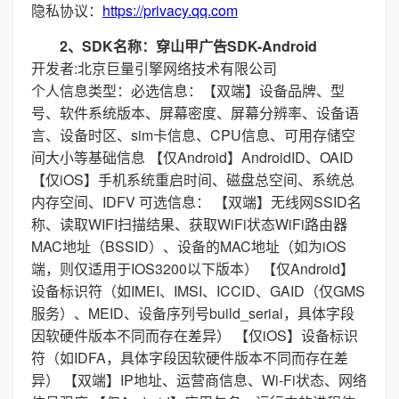
隐私协议：
https://privacy.qq.com
2、SDK名称：穿山甲广告SDK-Android
开发者:北京巨量引擎网络技术有限公司
个人信息类型：必选信息：【双端】设备品牌、型
号、软件系统版本、屏幕密度、屏幕分辨率、设备语
言、设备时区、sim卡信息、CPU信息、可用存储空
间大小等基础信息 【仅Android】AndroidID、OAID
【仅iOS】手机系统重启时间、磁盘总空间、系统总
内存空间、IDFV 可选信息： 【双端】无线网SSID名
称、读取WIFI扫描结果、获取WiFi状态WiFi路由器
MAC地址（BSSID）、设备的MAC地址（如为iOS
端，则仅适用于IOS3200以下版本） 【仅Android】
设备标识符（如IMEI、IMSI、ICCID、GAID（仅GMS
服务）、MEID、设备序列号build_serial，具体字段
因软硬件版本不同而存在差异） 【仅iOS】设备标识
符（如IDFA，具体字段因软硬件版本不同而存在差
异） 【双端】IP地址、运营商信息、Wi-Fi状态、网络