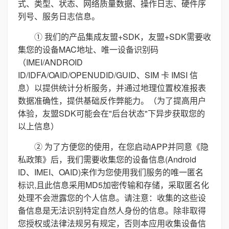
式、类型、状态、网络质量数据、操作日志、硬件序
列号、服务日志信息。
① 我们的产品集成友盟+SDK，友盟+SDK需要收
集您的设备MAC地址、唯一设备识别码
（IMEI/ANDROID
ID/IDFA/OAID/OPENUDID/GUID、SIM 卡 IMSI 信
息）以提供统计分析服务，并通过地理位置校准报表
数据准确性，提供基础反作弊能力。（为了提高用户
体验，友盟SDK可能会在"后台状态"下异步获取您的
以上信息）
② 为了方便您的使用，在您启动APP并同意《隐
私政策》后，我们需要收集您的设备信息(Android
ID、IMEI、OAID)来作为您使用我们服务的唯一匿名
标识,且此信息采用MD5加密传输和存储，采取匿名化
处理不会泄露您的个人信息。请注意：收集的这些设
备信息是无法识别特定自然人身份的信息。除非取得
您授权或法律法规另有规定，否则本应用收集设备信