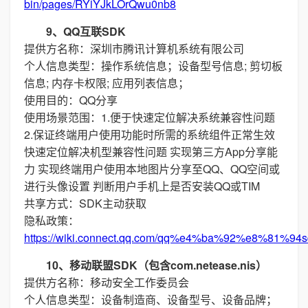
bin/pages/RYiYJkLOrQwu0nb8
9、QQ互联SDK
提供方名称：深圳市腾讯计算机系统有限公司
个人信息类型：操作系统信息；设备型号信息; 剪切板
信息; 内存卡权限; 应用列表信息；
使用目的：QQ分享
使用场景范围：1.便于快速定位解决系统兼容性问题
2.保证终端用户使用功能时所需的系统组件正常生效
快速定位解决机型兼容性问题 实现第三方App分享能
力 实现终端用户使用本地图片分享至QQ、QQ空间或
进行头像设置 判断用户手机上是否安装QQ或TIM
共享方式：SDK主动获取
隐私政策：
https://wiki.connect.qq.com/qq%e4%ba%92%e8%
10、移动联盟SDK（包含com.netease.nis）
提供方名称：移动安全工作委员会
个人信息类型：设备制造商、设备型号、设备品牌；