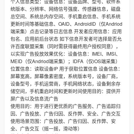
个人信息类型：设备信息：设备品牌、型号、软件系
统版本、分辨率、网络信号强度、传感器信息，磁盘
总空间、系统总内存空间、手机重启信息、手机系统
更新时间等基础信息、OAID、AndroidID（仅Andriod
端采集）点击记录等日志信息 开发者应用信息：应用
包名、应用前后台状态 如下信息开发者可选择是否允
许百度联盟采集（同时需获得最终用户授权同意），
以实现广告投放效果优化：设备信息：IMEI、IMSI、
MEID（仅Andriod端采集）；IDFA（仅iOS端采集）
位置信息：读取设备IP 用于获取位置信息 设备信息：
屏幕宽高，屏幕像素密度，系统版本号，设备厂商，
设备型号，手机运营商，手机网络状态，设备剩余存
储空间，手机重启时间和更新时间使用目的：提供开
屏广告以及信息流广告
使用目的：用于进行更优质的广告服务、广告追踪归
因、广告投放、广告归因、反作弊、安全、广告交互
使用场景范围：广告投放、广告归因、反作弊、安
全、广告交互（摇一摇，滑动等）