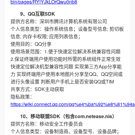
bin/pages/RYiYJkLOrQwu0nb8
9、QQ互联SDK
提供方名称：深圳市腾讯计算机系统有限公司
个人信息类型：操作系统信息；设备型号信息; 剪切板
信息; 内存卡权限; 应用列表信息；
使用目的：QQ分享
使用场景范围：1.便于快速定位解决系统兼容性问题
2.保证终端用户使用功能时所需的系统组件正常生效
快速定位解决机型兼容性问题 实现第三方App分享能
力 实现终端用户使用本地图片分享至QQ、QQ空间或
进行头像设置 判断用户手机上是否安装QQ或TIM
共享方式：SDK主动获取
隐私政策：
https://wiki.connect.qq.com/qq%e4%ba%92%e8%
10、移动联盟SDK（包含com.netease.nis）
提供方名称：移动安全工作委员会
个人信息类型：设备制造商、设备型号、设备品牌；