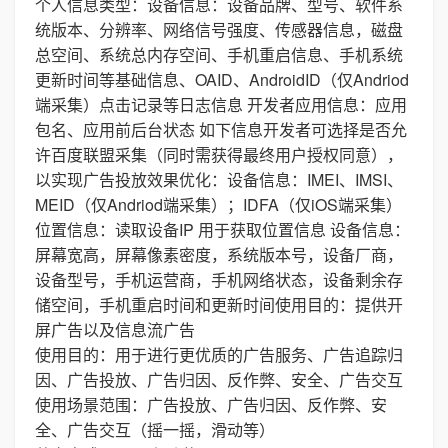
个人信息类型：设备信息：设备品牌、型号、软件系
统版本、分辨率、网络信号强度、传感器信息，磁盘
总空间、系统总内存空间、手机重启信息、手机系统
更新时间等基础信息、OAID、AndroidID（仅Andriod
端采集）点击记录等日志信息 开发者应用信息：应用
包名、应用前后台状态 如下信息开发者可选择是否允
许百度联盟采集（同时需获得最终用户授权同意），
以实现广告投放效果优化：设备信息：IMEI、IMSI、
MEID（仅Andriod端采集）；IDFA（仅iOS端采集）
位置信息：读取设备IP 用于获取位置信息 设备信息：
屏幕宽高，屏幕像素密度，系统版本号，设备厂商，
设备型号，手机运营商，手机网络状态，设备剩余存
储空间，手机重启时间和更新时间使用目的：提供开
屏广告以及信息流广告
使用目的：用于进行更优质的广告服务、广告追踪归
因、广告投放、广告归因、反作弊、安全、广告交互
使用场景范围：广告投放、广告归因、反作弊、安
全、广告交互（摇一摇，滑动等）