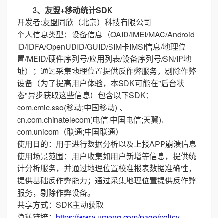
3、友盟+移动统计SDK
开发者:友盟同欣（北京）科技有限公司
个人信息类型：设备信息（OAID/IMEI/MAC/Android
ID/IDFA/OpenUDID/GUID/SIM卡IMSI信息/地理位
置/MEID/硬件序列号/应用列表/设备序列号/SN/IP地
址）；通过采集地理位置提供反作弊服务，剔除作弊
设备（为了提高用户体验，本SDK可能在"后台状
态"异步获取这些信息）包含以下SDK：
com.cmic.sso(移动;中国移动) 、
cn.com.chinatelecom(电信;中国电信;天翼)、
com.unicom（联通;中国联通）
使用目的：用于进行数据分析以及上报APP崩溃信息
使用场景范围：用户收集如用户新增等信息，提供统
计分析服务，并通过地理位置校准报表数据准确性，
提供基础反作弊能力；通过采集地理位置提供反作弊
服务，剔除作弊设备。
共享方式：SDK主动获取
隐私链接：
https://www.umeng.com/page/policy