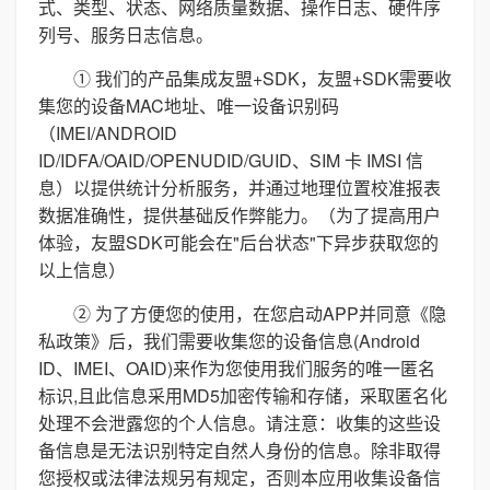
式、类型、状态、网络质量数据、操作日志、硬件序
列号、服务日志信息。
① 我们的产品集成友盟+SDK，友盟+SDK需要收
集您的设备MAC地址、唯一设备识别码
（IMEI/ANDROID
ID/IDFA/OAID/OPENUDID/GUID、SIM 卡 IMSI 信
息）以提供统计分析服务，并通过地理位置校准报表
数据准确性，提供基础反作弊能力。（为了提高用户
体验，友盟SDK可能会在"后台状态"下异步获取您的
以上信息）
② 为了方便您的使用，在您启动APP并同意《隐
私政策》后，我们需要收集您的设备信息(Android
ID、IMEI、OAID)来作为您使用我们服务的唯一匿名
标识,且此信息采用MD5加密传输和存储，采取匿名化
处理不会泄露您的个人信息。请注意：收集的这些设
备信息是无法识别特定自然人身份的信息。除非取得
您授权或法律法规另有规定，否则本应用收集设备信