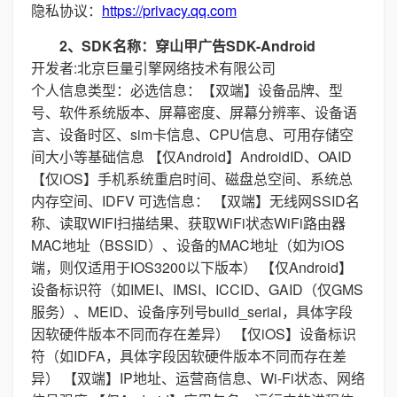
隐私协议：
https://privacy.qq.com
2、SDK名称：穿山甲广告SDK-Android
开发者:北京巨量引擎网络技术有限公司
个人信息类型：必选信息：【双端】设备品牌、型
号、软件系统版本、屏幕密度、屏幕分辨率、设备语
言、设备时区、sim卡信息、CPU信息、可用存储空
间大小等基础信息 【仅Android】AndroidID、OAID
【仅iOS】手机系统重启时间、磁盘总空间、系统总
内存空间、IDFV 可选信息： 【双端】无线网SSID名
称、读取WIFI扫描结果、获取WiFi状态WiFi路由器
MAC地址（BSSID）、设备的MAC地址（如为iOS
端，则仅适用于IOS3200以下版本） 【仅Android】
设备标识符（如IMEI、IMSI、ICCID、GAID（仅GMS
服务）、MEID、设备序列号build_serial，具体字段
因软硬件版本不同而存在差异） 【仅iOS】设备标识
符（如IDFA，具体字段因软硬件版本不同而存在差
异） 【双端】IP地址、运营商信息、Wi-Fi状态、网络