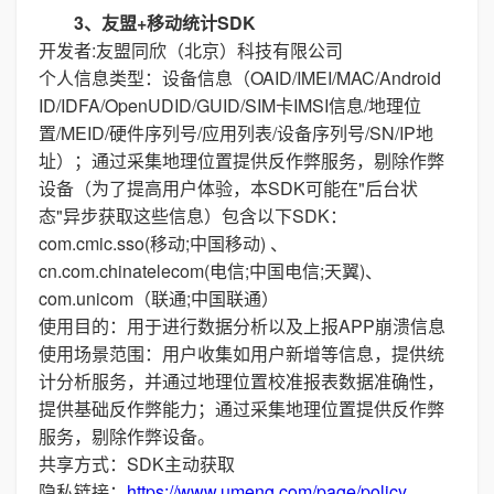
3、友盟+移动统计SDK
开发者:友盟同欣（北京）科技有限公司
个人信息类型：设备信息（OAID/IMEI/MAC/Android
ID/IDFA/OpenUDID/GUID/SIM卡IMSI信息/地理位
置/MEID/硬件序列号/应用列表/设备序列号/SN/IP地
址）；通过采集地理位置提供反作弊服务，剔除作弊
设备（为了提高用户体验，本SDK可能在"后台状
态"异步获取这些信息）包含以下SDK：
com.cmic.sso(移动;中国移动) 、
cn.com.chinatelecom(电信;中国电信;天翼)、
com.unicom（联通;中国联通）
使用目的：用于进行数据分析以及上报APP崩溃信息
使用场景范围：用户收集如用户新增等信息，提供统
计分析服务，并通过地理位置校准报表数据准确性，
提供基础反作弊能力；通过采集地理位置提供反作弊
服务，剔除作弊设备。
共享方式：SDK主动获取
隐私链接：
https://www.umeng.com/page/policy