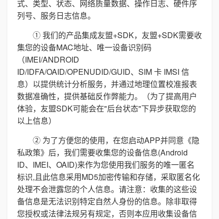
式、类型、状态、网络质量数据、操作日志、硬件序
列号、服务日志信息。
① 我们的产品集成友盟+SDK，友盟+SDK需要收
集您的设备MAC地址、唯一设备识别码
（IMEI/ANDROID
ID/IDFA/OAID/OPENUDID/GUID、SIM 卡 IMSI 信
息）以提供统计分析服务，并通过地理位置校准报表
数据准确性，提供基础反作弊能力。（为了提高用户
体验，友盟SDK可能会在"后台状态"下异步获取您的
以上信息）
② 为了方便您的使用，在您启动APP并同意《隐
私政策》后，我们需要收集您的设备信息(Android
ID、IMEI、OAID)来作为您使用我们服务的唯一匿名
标识,且此信息采用MD5加密传输和存储，采取匿名化
处理不会泄露您的个人信息。请注意：收集的这些设
备信息是无法识别特定自然人身份的信息。除非取得
您授权或法律法规另有规定，否则本应用收集设备信