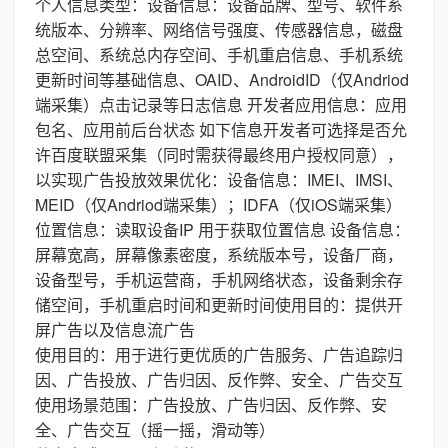
个人信息类型：设备信息：设备品牌、型号、软件系
统版本、分辨率、网络信号强度、传感器信息，磁盘
总空间、系统总内存空间、手机重启信息、手机系统
更新时间等基础信息、OAID、AndroidID（仅Andriod
端采集）点击记录等日志信息 开发者应用信息：应用
包名、应用前后台状态 如下信息开发者可选择是否允
许百度联盟采集（同时需获得最终用户授权同意），
以实现广告投放效果优化：设备信息：IMEI、IMSI、
MEID（仅Andriod端采集）；IDFA（仅iOS端采集）
位置信息：读取设备IP 用于获取位置信息 设备信息：
屏幕宽高，屏幕像素密度，系统版本号，设备厂商，
设备型号，手机运营商，手机网络状态，设备剩余存
储空间，手机重启时间和更新时间使用目的：提供开
屏广告以及信息流广告
使用目的：用于进行更优质的广告服务、广告追踪归
因、广告投放、广告归因、反作弊、安全、广告交互
使用场景范围：广告投放、广告归因、反作弊、安
全、广告交互（摇一摇，滑动等）