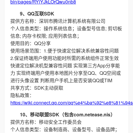
bin/pages/RYiYJkLOrQwu0nb8
9、QQ互联SDK
提供方名称：深圳市腾讯计算机系统有限公司
个人信息类型：操作系统信息；设备型号信息; 剪切板
信息; 内存卡权限; 应用列表信息；
使用目的：QQ分享
使用场景范围：1.便于快速定位解决系统兼容性问题
2.保证终端用户使用功能时所需的系统组件正常生效
快速定位解决机型兼容性问题 实现第三方App分享能
力 实现终端用户使用本地图片分享至QQ、QQ空间或
进行头像设置 判断用户手机上是否安装QQ或TIM
共享方式：SDK主动获取
隐私政策：
https://wiki.connect.qq.com/qq%e4%ba%92%e8%
10、移动联盟SDK（包含com.netease.nis）
提供方名称：移动安全工作委员会
个人信息类型：设备制造商、设备型号、设备品牌；