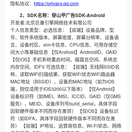
隐私协议：
https://privacy.qq.com
2、SDK名称：穿山甲广告SDK-Android
开发者:北京巨量引擎网络技术有限公司
个人信息类型：必选信息：【双端】设备品牌、型
号、软件系统版本、屏幕密度、屏幕分辨率、设备语
言、设备时区、sim卡信息、CPU信息、可用存储空
间大小等基础信息 【仅Android】AndroidID、OAID
【仅iOS】手机系统重启时间、磁盘总空间、系统总
内存空间、IDFV 可选信息： 【双端】无线网SSID名
称、读取WIFI扫描结果、获取WiFi状态WiFi路由器
MAC地址（BSSID）、设备的MAC地址（如为iOS
端，则仅适用于IOS3200以下版本） 【仅Android】
设备标识符（如IMEI、IMSI、ICCID、GAID（仅GMS
服务）、MEID、设备序列号build_serial，具体字段
因软硬件版本不同而存在差异） 【仅iOS】设备标识
符（如IDFA，具体字段因软硬件版本不同而存在差
异） 【双端】IP地址、运营商信息、Wi-Fi状态、网络