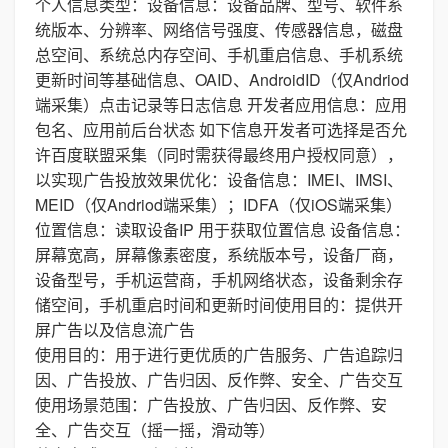
个人信息类型：设备信息：设备品牌、型号、软件系
统版本、分辨率、网络信号强度、传感器信息，磁盘
总空间、系统总内存空间、手机重启信息、手机系统
更新时间等基础信息、OAID、AndroidID（仅Andriod
端采集）点击记录等日志信息 开发者应用信息：应用
包名、应用前后台状态 如下信息开发者可选择是否允
许百度联盟采集（同时需获得最终用户授权同意），
以实现广告投放效果优化：设备信息：IMEI、IMSI、
MEID（仅Andriod端采集）；IDFA（仅iOS端采集）
位置信息：读取设备IP 用于获取位置信息 设备信息：
屏幕宽高，屏幕像素密度，系统版本号，设备厂商，
设备型号，手机运营商，手机网络状态，设备剩余存
储空间，手机重启时间和更新时间使用目的：提供开
屏广告以及信息流广告
使用目的：用于进行更优质的广告服务、广告追踪归
因、广告投放、广告归因、反作弊、安全、广告交互
使用场景范围：广告投放、广告归因、反作弊、安
全、广告交互（摇一摇，滑动等）