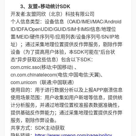
3、友盟+移动统计SDK
开发者:友盟同欣（北京）科技有限公司
个人信息类型：设备信息（OAID/IMEI/MAC/Android
ID/IDFA/OpenUDID/GUID/SIM卡IMSI信息/地理位
置/MEID/硬件序列号/应用列表/设备序列号/SN/IP地
址）；通过采集地理位置提供反作弊服务，剔除作弊
设备（为了提高用户体验，本SDK可能在"后台状
态"异步获取这些信息）包含以下SDK：
com.cmic.sso(移动;中国移动) 、
cn.com.chinatelecom(电信;中国电信;天翼)、
com.unicom（联通;中国联通）
使用目的：用于进行数据分析以及上报APP崩溃信息
使用场景范围：用户收集如用户新增等信息，提供统
计分析服务，并通过地理位置校准报表数据准确性，
提供基础反作弊能力；通过采集地理位置提供反作弊
服务，剔除作弊设备。
共享方式：SDK主动获取
隐私链接：
https://www.umeng.com/page/policy