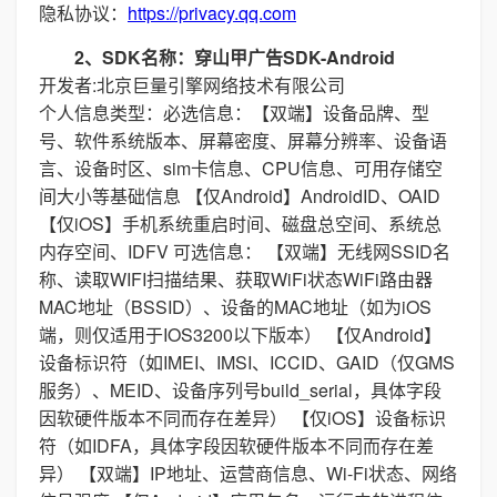
隐私协议：
https://privacy.qq.com
2、SDK名称：穿山甲广告SDK-Android
开发者:北京巨量引擎网络技术有限公司
个人信息类型：必选信息：【双端】设备品牌、型
号、软件系统版本、屏幕密度、屏幕分辨率、设备语
言、设备时区、sim卡信息、CPU信息、可用存储空
间大小等基础信息 【仅Android】AndroidID、OAID
【仅iOS】手机系统重启时间、磁盘总空间、系统总
内存空间、IDFV 可选信息： 【双端】无线网SSID名
称、读取WIFI扫描结果、获取WiFi状态WiFi路由器
MAC地址（BSSID）、设备的MAC地址（如为iOS
端，则仅适用于IOS3200以下版本） 【仅Android】
设备标识符（如IMEI、IMSI、ICCID、GAID（仅GMS
服务）、MEID、设备序列号build_serial，具体字段
因软硬件版本不同而存在差异） 【仅iOS】设备标识
符（如IDFA，具体字段因软硬件版本不同而存在差
异） 【双端】IP地址、运营商信息、Wi-Fi状态、网络