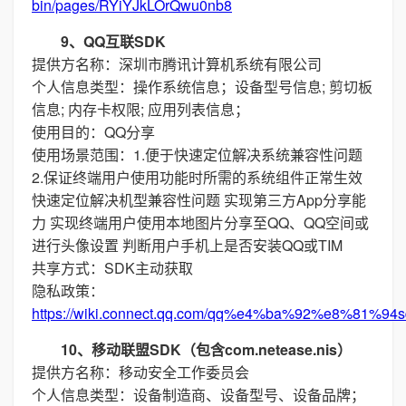
bin/pages/RYiYJkLOrQwu0nb8
9、QQ互联SDK
提供方名称：深圳市腾讯计算机系统有限公司
个人信息类型：操作系统信息；设备型号信息; 剪切板
信息; 内存卡权限; 应用列表信息；
使用目的：QQ分享
使用场景范围：1.便于快速定位解决系统兼容性问题
2.保证终端用户使用功能时所需的系统组件正常生效
快速定位解决机型兼容性问题 实现第三方App分享能
力 实现终端用户使用本地图片分享至QQ、QQ空间或
进行头像设置 判断用户手机上是否安装QQ或TIM
共享方式：SDK主动获取
隐私政策：
https://wiki.connect.qq.com/qq%e4%ba%92%e8%
10、移动联盟SDK（包含com.netease.nis）
提供方名称：移动安全工作委员会
个人信息类型：设备制造商、设备型号、设备品牌；