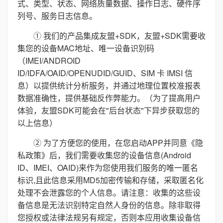
式、类型、状态、网络质量数据、操作日志、硬件序
列号、服务日志信息。
① 我们的产品集成友盟+SDK，友盟+SDK需要收
集您的设备MAC地址、唯一设备识别码
（IMEI/ANDROID
ID/IDFA/OAID/OPENUDID/GUID、SIM 卡 IMSI 信
息）以提供统计分析服务，并通过地理位置校准报表
数据准确性，提供基础反作弊能力。（为了提高用户
体验，友盟SDK可能会在"后台状态"下异步获取您的
以上信息）
② 为了方便您的使用，在您启动APP并同意《隐
私政策》后，我们需要收集您的设备信息(Android
ID、IMEI、OAID)来作为您使用我们服务的唯一匿名
标识,且此信息采用MD5加密传输和存储，采取匿名化
处理不会泄露您的个人信息。请注意：收集的这些设
备信息是无法识别特定自然人身份的信息。除非取得
您授权或法律法规另有规定，否则本应用收集设备信