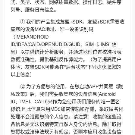
式、类型、状态、网络质量数据、操作日志、硬件序
列号、服务日志信息。
① 我们的产品集成友盟+SDK，友盟+SDK需要收
集您的设备MAC地址、唯一设备识别码
（IMEI/ANDROID
ID/IDFA/OAID/OPENUDID/GUID、SIM 卡 IMSI 信
息）以提供统计分析服务，并通过地理位置校准报表
数据准确性，提供基础反作弊能力。（为了提高用户
体验，友盟SDK可能会在"后台状态"下异步获取您的
以上信息）
② 为了方便您的使用，在您启动APP并同意《隐
私政策》后，我们需要收集您的设备信息(Android
ID、IMEI、OAID)来作为您使用我们服务的唯一匿名
标识,且此信息采用MD5加密传输和存储，采取匿名化
处理不会泄露您的个人信息。请注意：收集的这些设
备信息是无法识别特定自然人身份的信息。除非取得
您授权或法律法规另有规定，否则本应用收集设备信