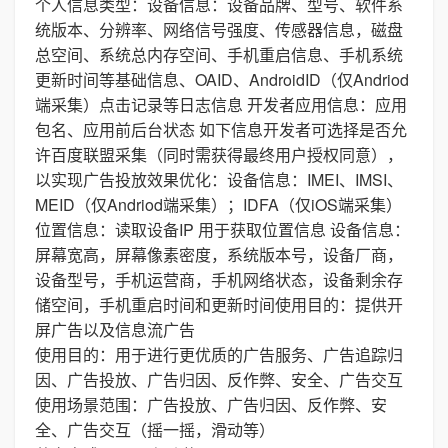
个人信息类型：设备信息：设备品牌、型号、软件系
统版本、分辨率、网络信号强度、传感器信息，磁盘
总空间、系统总内存空间、手机重启信息、手机系统
更新时间等基础信息、OAID、AndroidID（仅Andriod
端采集）点击记录等日志信息 开发者应用信息：应用
包名、应用前后台状态 如下信息开发者可选择是否允
许百度联盟采集（同时需获得最终用户授权同意），
以实现广告投放效果优化：设备信息：IMEI、IMSI、
MEID（仅Andriod端采集）；IDFA（仅iOS端采集）
位置信息：读取设备IP 用于获取位置信息 设备信息：
屏幕宽高，屏幕像素密度，系统版本号，设备厂商，
设备型号，手机运营商，手机网络状态，设备剩余存
储空间，手机重启时间和更新时间使用目的：提供开
屏广告以及信息流广告
使用目的：用于进行更优质的广告服务、广告追踪归
因、广告投放、广告归因、反作弊、安全、广告交互
使用场景范围：广告投放、广告归因、反作弊、安
全、广告交互（摇一摇，滑动等）