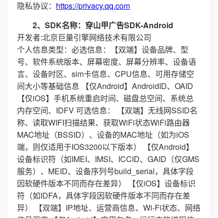
隐私协议：
https://privacy.qq.com
2、SDK名称：穿山甲广告SDK-Android
开发者:北京巨量引擎网络技术有限公司
个人信息类型：必选信息：【双端】设备品牌、型
号、软件系统版本、屏幕密度、屏幕分辨率、设备语
言、设备时区、sim卡信息、CPU信息、可用存储空
间大小等基础信息 【仅Android】AndroidID、OAID
【仅iOS】手机系统重启时间、磁盘总空间、系统总
内存空间、IDFV 可选信息： 【双端】无线网SSID名
称、读取WIFI扫描结果、获取WiFi状态WiFi路由器
MAC地址（BSSID）、设备的MAC地址（如为iOS
端，则仅适用于IOS3200以下版本） 【仅Android】
设备标识符（如IMEI、IMSI、ICCID、GAID（仅GMS
服务）、MEID、设备序列号build_serial，具体字段
因软硬件版本不同而存在差异） 【仅iOS】设备标识
符（如IDFA，具体字段因软硬件版本不同而存在差
异） 【双端】IP地址、运营商信息、Wi-Fi状态、网络