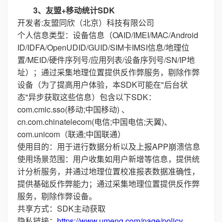
3、友盟+移动统计SDK
开发者:友盟同欣（北京）科技有限公司
个人信息类型：设备信息（OAID/IMEI/MAC/Android
ID/IDFA/OpenUDID/GUID/SIM卡IMSI信息/地理位
置/MEID/硬件序列号/应用列表/设备序列号/SN/IP地
址）；通过采集地理位置提供反作弊服务，剔除作弊
设备（为了提高用户体验，本SDK可能在"后台状
态"异步获取这些信息）包含以下SDK：
com.cmic.sso(移动;中国移动) 、
cn.com.chinatelecom(电信;中国电信;天翼)、
com.unicom（联通;中国联通）
使用目的：用于进行数据分析以及上报APP崩溃信息
使用场景范围：用户收集如用户新增等信息，提供统
计分析服务，并通过地理位置校准报表数据准确性，
提供基础反作弊能力；通过采集地理位置提供反作弊
服务，剔除作弊设备。
共享方式：SDK主动获取
隐私链接：
https://www.umeng.com/page/policy