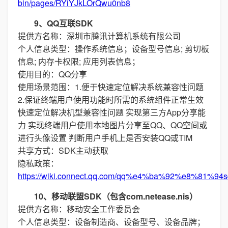
bin/pages/RYiYJkLOrQwu0nb8
9、QQ互联SDK
提供方名称：深圳市腾讯计算机系统有限公司
个人信息类型：操作系统信息；设备型号信息; 剪切板
信息; 内存卡权限; 应用列表信息；
使用目的：QQ分享
使用场景范围：1.便于快速定位解决系统兼容性问题
2.保证终端用户使用功能时所需的系统组件正常生效
快速定位解决机型兼容性问题 实现第三方App分享能
力 实现终端用户使用本地图片分享至QQ、QQ空间或
进行头像设置 判断用户手机上是否安装QQ或TIM
共享方式：SDK主动获取
隐私政策：
https://wiki.connect.qq.com/qq%e4%ba%92%e8%
10、移动联盟SDK（包含com.netease.nis）
提供方名称：移动安全工作委员会
个人信息类型：设备制造商、设备型号、设备品牌；