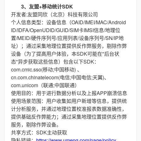
3、友盟+移动统计SDK
开发者:友盟同欣（北京）科技有限公司
个人信息类型：设备信息（OAID/IMEI/MAC/Android
ID/IDFA/OpenUDID/GUID/SIM卡IMSI信息/地理位
置/MEID/硬件序列号/应用列表/设备序列号/SN/IP地
址）；通过采集地理位置提供反作弊服务，剔除作弊
设备（为了提高用户体验，本SDK可能在"后台状
态"异步获取这些信息）包含以下SDK：
com.cmic.sso(移动;中国移动) 、
cn.com.chinatelecom(电信;中国电信;天翼)、
com.unicom（联通;中国联通）
使用目的：用于进行数据分析以及上报APP崩溃信息
使用场景范围：用户收集如用户新增等信息，提供统
计分析服务，并通过地理位置校准报表数据准确性，
提供基础反作弊能力；通过采集地理位置提供反作弊
服务，剔除作弊设备。
共享方式：SDK主动获取
隐私链接：
https://www.umeng.com/page/policy