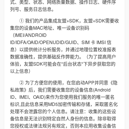
式、类型、状态、网络质量数据、操作日志、硬件序
列号、服务日志信息。
① 我们的产品集成友盟+SDK，友盟+SDK需要收
集您的设备MAC地址、唯一设备识别码
（IMEI/ANDROID
ID/IDFA/OAID/OPENUDID/GUID、SIM 卡 IMSI 信
息）以提供统计分析服务，并通过地理位置校准报表
数据准确性，提供基础反作弊能力。（为了提高用户
体验，友盟SDK可能会在"后台状态"下异步获取您的
以上信息）
② 为了方便您的使用，在您启动APP并同意《隐
私政策》后，我们需要收集您的设备信息(Android
ID、IMEI、OAID)来作为您使用我们服务的唯一匿名
标识,且此信息采用MD5加密传输和存储，采取匿名化
处理不会泄露您的个人信息。请注意：收集的这些设
备信息是无法识别特定自然人身份的信息。除非取得
您授权或法律法规另有规定，否则本应用收集设备信