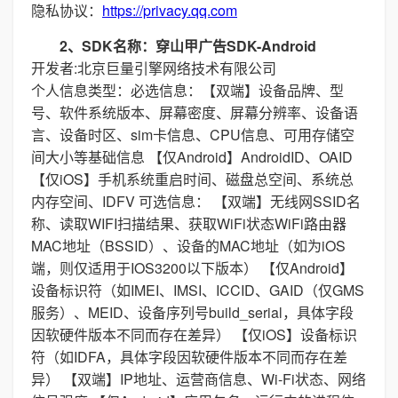
隐私协议：
https://privacy.qq.com
2、SDK名称：穿山甲广告SDK-Android
开发者:北京巨量引擎网络技术有限公司
个人信息类型：必选信息：【双端】设备品牌、型
号、软件系统版本、屏幕密度、屏幕分辨率、设备语
言、设备时区、sim卡信息、CPU信息、可用存储空
间大小等基础信息 【仅Android】AndroidID、OAID
【仅iOS】手机系统重启时间、磁盘总空间、系统总
内存空间、IDFV 可选信息： 【双端】无线网SSID名
称、读取WIFI扫描结果、获取WiFi状态WiFi路由器
MAC地址（BSSID）、设备的MAC地址（如为iOS
端，则仅适用于IOS3200以下版本） 【仅Android】
设备标识符（如IMEI、IMSI、ICCID、GAID（仅GMS
服务）、MEID、设备序列号build_serial，具体字段
因软硬件版本不同而存在差异） 【仅iOS】设备标识
符（如IDFA，具体字段因软硬件版本不同而存在差
异） 【双端】IP地址、运营商信息、Wi-Fi状态、网络