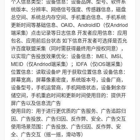
个人信息类型：设备信息：设备品牌、型号、软件系
统版本、分辨率、网络信号强度、传感器信息，磁盘
总空间、系统总内存空间、手机重启信息、手机系统
更新时间等基础信息、OAID、AndroidID（仅Andriod
端采集）点击记录等日志信息 开发者应用信息：应用
包名、应用前后台状态 如下信息开发者可选择是否允
许百度联盟采集（同时需获得最终用户授权同意），
以实现广告投放效果优化：设备信息：IMEI、IMSI、
MEID（仅Andriod端采集）；IDFA（仅iOS端采集）
位置信息：读取设备IP 用于获取位置信息 设备信息：
屏幕宽高，屏幕像素密度，系统版本号，设备厂商，
设备型号，手机运营商，手机网络状态，设备剩余存
储空间，手机重启时间和更新时间使用目的：提供开
屏广告以及信息流广告
使用目的：用于进行更优质的广告服务、广告追踪归
因、广告投放、广告归因、反作弊、安全、广告交互
使用场景范围：广告投放、广告归因、反作弊、安
全、广告交互（摇一摇，滑动等）