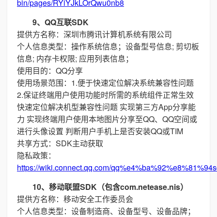
bin/pages/RYiYJkLOrQwu0nb8
9、QQ互联SDK
提供方名称：深圳市腾讯计算机系统有限公司
个人信息类型：操作系统信息；设备型号信息; 剪切板
信息; 内存卡权限; 应用列表信息；
使用目的：QQ分享
使用场景范围：1.便于快速定位解决系统兼容性问题
2.保证终端用户使用功能时所需的系统组件正常生效
快速定位解决机型兼容性问题 实现第三方App分享能
力 实现终端用户使用本地图片分享至QQ、QQ空间或
进行头像设置 判断用户手机上是否安装QQ或TIM
共享方式：SDK主动获取
隐私政策：
https://wiki.connect.qq.com/qq%e4%ba%92%e8%
10、移动联盟SDK（包含com.netease.nis）
提供方名称：移动安全工作委员会
个人信息类型：设备制造商、设备型号、设备品牌；