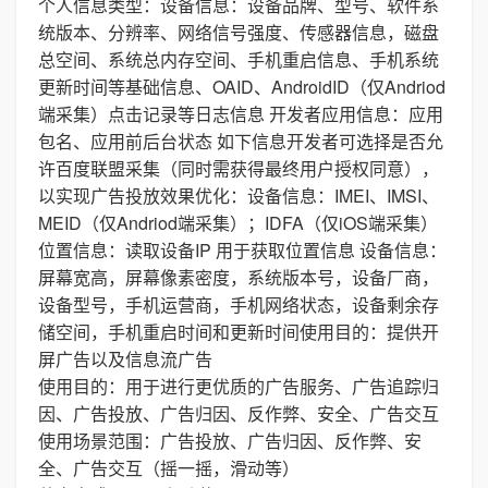
个人信息类型：设备信息：设备品牌、型号、软件系
统版本、分辨率、网络信号强度、传感器信息，磁盘
总空间、系统总内存空间、手机重启信息、手机系统
更新时间等基础信息、OAID、AndroidID（仅Andriod
端采集）点击记录等日志信息 开发者应用信息：应用
包名、应用前后台状态 如下信息开发者可选择是否允
许百度联盟采集（同时需获得最终用户授权同意），
以实现广告投放效果优化：设备信息：IMEI、IMSI、
MEID（仅Andriod端采集）；IDFA（仅iOS端采集）
位置信息：读取设备IP 用于获取位置信息 设备信息：
屏幕宽高，屏幕像素密度，系统版本号，设备厂商，
设备型号，手机运营商，手机网络状态，设备剩余存
储空间，手机重启时间和更新时间使用目的：提供开
屏广告以及信息流广告
使用目的：用于进行更优质的广告服务、广告追踪归
因、广告投放、广告归因、反作弊、安全、广告交互
使用场景范围：广告投放、广告归因、反作弊、安
全、广告交互（摇一摇，滑动等）