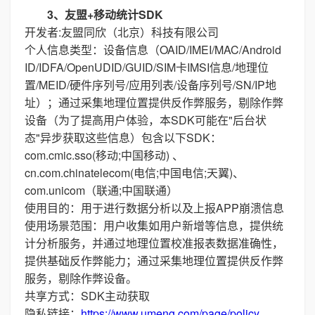
3、友盟+移动统计SDK
开发者:友盟同欣（北京）科技有限公司
个人信息类型：设备信息（OAID/IMEI/MAC/Android
ID/IDFA/OpenUDID/GUID/SIM卡IMSI信息/地理位
置/MEID/硬件序列号/应用列表/设备序列号/SN/IP地
址）；通过采集地理位置提供反作弊服务，剔除作弊
设备（为了提高用户体验，本SDK可能在"后台状
态"异步获取这些信息）包含以下SDK：
com.cmic.sso(移动;中国移动) 、
cn.com.chinatelecom(电信;中国电信;天翼)、
com.unicom（联通;中国联通）
使用目的：用于进行数据分析以及上报APP崩溃信息
使用场景范围：用户收集如用户新增等信息，提供统
计分析服务，并通过地理位置校准报表数据准确性，
提供基础反作弊能力；通过采集地理位置提供反作弊
服务，剔除作弊设备。
共享方式：SDK主动获取
隐私链接：
https://www.umeng.com/page/policy