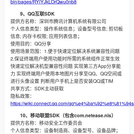
bin/pages/RYiYJkLOrQwu0nb8
9、QQ互联SDK
提供方名称：深圳市腾讯计算机系统有限公司
个人信息类型：操作系统信息；设备型号信息; 剪切板
信息; 内存卡权限; 应用列表信息；
使用目的：QQ分享
使用场景范围：1.便于快速定位解决系统兼容性问题
2.保证终端用户使用功能时所需的系统组件正常生效
快速定位解决机型兼容性问题 实现第三方App分享能
力 实现终端用户使用本地图片分享至QQ、QQ空间或
进行头像设置 判断用户手机上是否安装QQ或TIM
共享方式：SDK主动获取
隐私政策：
https://wiki.connect.qq.com/qq%e4%ba%92%e8%
10、移动联盟SDK（包含com.netease.nis）
提供方名称：移动安全工作委员会
个人信息类型：设备制造商、设备型号、设备品牌；