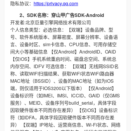
隐私协议：
https://privacy.qq.com
2、SDK名称：穿山甲广告SDK-Android
开发者:北京巨量引擎网络技术有限公司
个人信息类型：必选信息：【双端】设备品牌、型
号、软件系统版本、屏幕密度、屏幕分辨率、设备语
言、设备时区、sim卡信息、CPU信息、可用存储空
间大小等基础信息 【仅Android】AndroidID、OAID
【仅iOS】手机系统重启时间、磁盘总空间、系统总
内存空间、IDFV 可选信息： 【双端】无线网SSID名
称、读取WIFI扫描结果、获取WiFi状态WiFi路由器
MAC地址（BSSID）、设备的MAC地址（如为iOS
端，则仅适用于IOS3200以下版本） 【仅Android】
设备标识符（如IMEI、IMSI、ICCID、GAID（仅GMS
服务）、MEID、设备序列号build_serial，具体字段
因软硬件版本不同而存在差异） 【仅iOS】设备标识
符（如IDFA，具体字段因软硬件版本不同而存在差
异） 【双端】IP地址、运营商信息、Wi-Fi状态、网络