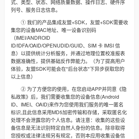
式、类型、状态、网络质量数据、操作日志、硬件序
列号、服务日志信息。
① 我们的产品集成友盟+SDK，友盟+SDK需要收
集您的设备MAC地址、唯一设备识别码
（IMEI/ANDROID
ID/IDFA/OAID/OPENUDID/GUID、SIM 卡 IMSI 信
息）以提供统计分析服务，并通过地理位置校准报表
数据准确性，提供基础反作弊能力。（为了提高用户
体验，友盟SDK可能会在"后台状态"下异步获取您的
以上信息）
② 为了方便您的使用，在您启动APP并同意《隐
私政策》后，我们需要收集您的设备信息(Android
ID、IMEI、OAID)来作为您使用我们服务的唯一匿名
标识,且此信息采用MD5加密传输和存储，采取匿名化
处理不会泄露您的个人信息。请注意：收集的这些设
备信息是无法识别特定自然人身份的信息。除非取得
您授权或法律法规另有规定，否则本应用收集设备信