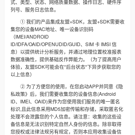
式、类型、状态、网络质量数据、操作日志、硬件序
列号、服务日志信息。
① 我们的产品集成友盟+SDK，友盟+SDK需要收
集您的设备MAC地址、唯一设备识别码
（IMEI/ANDROID
ID/IDFA/OAID/OPENUDID/GUID、SIM 卡 IMSI 信
息）以提供统计分析服务，并通过地理位置校准报表
数据准确性，提供基础反作弊能力。（为了提高用户
体验，友盟SDK可能会在"后台状态"下异步获取您的
以上信息）
② 为了方便您的使用，在您启动APP并同意《隐
私政策》后，我们需要收集您的设备信息(Android
ID、IMEI、OAID)来作为您使用我们服务的唯一匿名
标识,且此信息采用MD5加密传输和存储，采取匿名化
处理不会泄露您的个人信息。请注意：收集的这些设
备信息是无法识别特定自然人身份的信息。除非取得
您授权或法律法规另有规定，否则本应用收集设备信