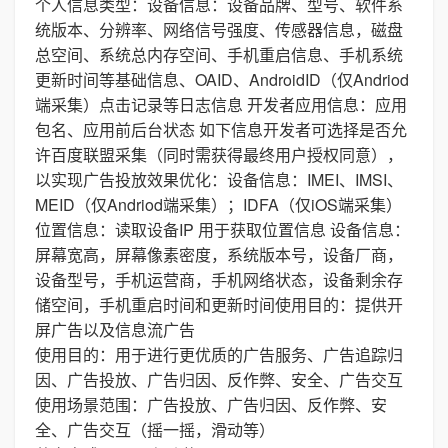
个人信息类型：设备信息：设备品牌、型号、软件系
统版本、分辨率、网络信号强度、传感器信息，磁盘
总空间、系统总内存空间、手机重启信息、手机系统
更新时间等基础信息、OAID、AndroidID（仅Andriod
端采集）点击记录等日志信息 开发者应用信息：应用
包名、应用前后台状态 如下信息开发者可选择是否允
许百度联盟采集（同时需获得最终用户授权同意），
以实现广告投放效果优化：设备信息：IMEI、IMSI、
MEID（仅Andriod端采集）；IDFA（仅iOS端采集）
位置信息：读取设备IP 用于获取位置信息 设备信息：
屏幕宽高，屏幕像素密度，系统版本号，设备厂商，
设备型号，手机运营商，手机网络状态，设备剩余存
储空间，手机重启时间和更新时间使用目的：提供开
屏广告以及信息流广告
使用目的：用于进行更优质的广告服务、广告追踪归
因、广告投放、广告归因、反作弊、安全、广告交互
使用场景范围：广告投放、广告归因、反作弊、安
全、广告交互（摇一摇，滑动等）