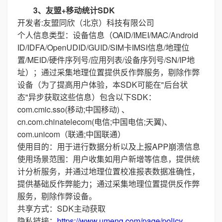
3、友盟+移动统计SDK
开发者:友盟同欣（北京）科技有限公司
个人信息类型：设备信息（OAID/IMEI/MAC/Android
ID/IDFA/OpenUDID/GUID/SIM卡IMSI信息/地理位
置/MEID/硬件序列号/应用列表/设备序列号/SN/IP地
址）；通过采集地理位置提供反作弊服务，剔除作弊
设备（为了提高用户体验，本SDK可能在"后台状
态"异步获取这些信息）包含以下SDK：
com.cmic.sso(移动;中国移动) 、
cn.com.chinatelecom(电信;中国电信;天翼)、
com.unicom（联通;中国联通）
使用目的：用于进行数据分析以及上报APP崩溃信息
使用场景范围：用户收集如用户新增等信息，提供统
计分析服务，并通过地理位置校准报表数据准确性，
提供基础反作弊能力；通过采集地理位置提供反作弊
服务，剔除作弊设备。
共享方式：SDK主动获取
隐私链接：
https://www.umeng.com/page/policy