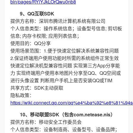
bin/pages/RYiYJkLOrQwu0nb8
9、QQ互联SDK
提供方名称：深圳市腾讯计算机系统有限公司
个人信息类型：操作系统信息；设备型号信息; 剪切板
信息; 内存卡权限; 应用列表信息；
使用目的：QQ分享
使用场景范围：1.便于快速定位解决系统兼容性问题
2.保证终端用户使用功能时所需的系统组件正常生效
快速定位解决机型兼容性问题 实现第三方App分享能
力 实现终端用户使用本地图片分享至QQ、QQ空间或
进行头像设置 判断用户手机上是否安装QQ或TIM
共享方式：SDK主动获取
隐私政策：
https://wiki.connect.qq.com/qq%e4%ba%92%e8%
10、移动联盟SDK（包含com.netease.nis）
提供方名称：移动安全工作委员会
个人信息类型：设备制造商、设备型号、设备品牌；