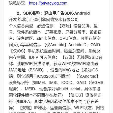
隐私协议：
https://privacy.qq.com
2、SDK名称：穿山甲广告SDK-Android
开发者:北京巨量引擎网络技术有限公司
个人信息类型：必选信息：【双端】设备品牌、型
号、软件系统版本、屏幕密度、屏幕分辨率、设备语
言、设备时区、sim卡信息、CPU信息、可用存储空
间大小等基础信息 【仅Android】AndroidID、OAID
【仅iOS】手机系统重启时间、磁盘总空间、系统总
内存空间、IDFV 可选信息： 【双端】无线网SSID名
称、读取WIFI扫描结果、获取WiFi状态WiFi路由器
MAC地址（BSSID）、设备的MAC地址（如为iOS
端，则仅适用于IOS3200以下版本） 【仅Android】
设备标识符（如IMEI、IMSI、ICCID、GAID（仅GMS
服务）、MEID、设备序列号build_serial，具体字段
因软硬件版本不同而存在差异） 【仅iOS】设备标识
符（如IDFA，具体字段因软硬件版本不同而存在差
异） 【双端】IP地址、运营商信息、Wi-Fi状态、网络