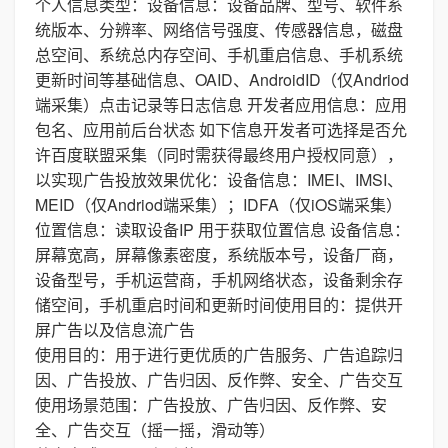
个人信息类型：设备信息：设备品牌、型号、软件系
统版本、分辨率、网络信号强度、传感器信息，磁盘
总空间、系统总内存空间、手机重启信息、手机系统
更新时间等基础信息、OAID、AndroidID（仅Andriod
端采集）点击记录等日志信息 开发者应用信息：应用
包名、应用前后台状态 如下信息开发者可选择是否允
许百度联盟采集（同时需获得最终用户授权同意），
以实现广告投放效果优化：设备信息：IMEI、IMSI、
MEID（仅Andriod端采集）；IDFA（仅iOS端采集）
位置信息：读取设备IP 用于获取位置信息 设备信息：
屏幕宽高，屏幕像素密度，系统版本号，设备厂商，
设备型号，手机运营商，手机网络状态，设备剩余存
储空间，手机重启时间和更新时间使用目的：提供开
屏广告以及信息流广告
使用目的：用于进行更优质的广告服务、广告追踪归
因、广告投放、广告归因、反作弊、安全、广告交互
使用场景范围：广告投放、广告归因、反作弊、安
全、广告交互（摇一摇，滑动等）