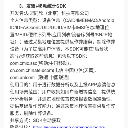
3、友盟+移动统计SDK
开发者:友盟同欣（北京）科技有限公司
个人信息类型：设备信息（OAID/IMEI/MAC/Android
ID/IDFA/OpenUDID/GUID/SIM卡IMSI信息/地理位
置/MEID/硬件序列号/应用列表/设备序列号/SN/IP地
址）；通过采集地理位置提供反作弊服务，剔除作弊
设备（为了提高用户体验，本SDK可能在"后台状
态"异步获取这些信息）包含以下SDK：
com.cmic.sso(移动;中国移动) 、
cn.com.chinatelecom(电信;中国电信;天翼)、
com.unicom（联通;中国联通）
使用目的：用于进行数据分析以及上报APP崩溃信息
使用场景范围：用户收集如用户新增等信息，提供统
计分析服务，并通过地理位置校准报表数据准确性，
提供基础反作弊能力；通过采集地理位置提供反作弊
服务，剔除作弊设备。
共享方式：SDK主动获取
隐私链接：
https://www.umeng.com/page/policy