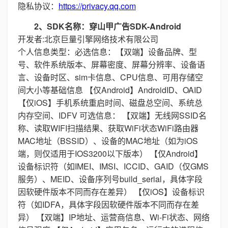
隐私协议：
https://privacy.qq.com
2、SDK名称：穿山甲广告SDK-Android
开发者:北京巨量引擎网络技术有限公司
个人信息类型：必选信息：【双端】设备品牌、型
号、软件系统版本、屏幕密度、屏幕分辨率、设备语
言、设备时区、sim卡信息、CPU信息、可用存储空
间大小等基础信息 【仅Android】AndroidID、OAID
【仅iOS】手机系统重启时间、磁盘总空间、系统总
内存空间、IDFV 可选信息： 【双端】无线网SSID名
称、读取WIFI扫描结果、获取WiFi状态WiFi路由器
MAC地址（BSSID）、设备的MAC地址（如为iOS
端，则仅适用于IOS3200以下版本） 【仅Android】
设备标识符（如IMEI、IMSI、ICCID、GAID（仅GMS
服务）、MEID、设备序列号build_serial，具体字段
因软硬件版本不同而存在差异） 【仅iOS】设备标识
符（如IDFA，具体字段因软硬件版本不同而存在差
异） 【双端】IP地址、运营商信息、Wi-Fi状态、网络