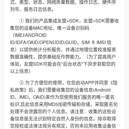
式、类型、状态、网络质量数据、操作日志、硬件序
列号、服务日志信息。
① 我们的产品集成友盟+SDK，友盟+SDK需要收
集您的设备MAC地址、唯一设备识别码
（IMEI/ANDROID
ID/IDFA/OAID/OPENUDID/GUID、SIM 卡 IMSI 信
息）以提供统计分析服务，并通过地理位置校准报表
数据准确性，提供基础反作弊能力。（为了提高用户
体验，友盟SDK可能会在"后台状态"下异步获取您的
以上信息）
② 为了方便您的使用，在您启动APP并同意《隐
私政策》后，我们需要收集您的设备信息(Android
ID、IMEI、OAID)来作为您使用我们服务的唯一匿名
标识,且此信息采用MD5加密传输和存储，采取匿名化
处理不会泄露您的个人信息。请注意：收集的这些设
备信息是无法识别特定自然人身份的信息。除非取得
您授权或法律法规另有规定，否则本应用收集设备信