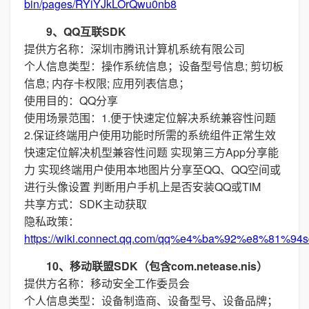
bin/pages/RYiYJkLOrQwu0nb8
9、QQ互联SDK
提供方名称：深圳市腾讯计算机系统有限公司
个人信息类型：操作系统信息；设备型号信息; 剪切板
信息; 内存卡权限; 应用列表信息；
使用目的：QQ分享
使用场景范围：1.便于快速定位解决系统兼容性问题
2.保证终端用户使用功能时所需的系统组件正常生效
快速定位解决机型兼容性问题 实现第三方App分享能
力 实现终端用户使用本地图片分享至QQ、QQ空间或
进行头像设置 判断用户手机上是否安装QQ或TIM
共享方式：SDK主动获取
隐私政策：
https://wiki.connect.qq.com/qq%e4%ba%92%e8%
10、移动联盟SDK（包含com.netease.nis）
提供方名称：移动安全工作委员会
个人信息类型：设备制造商、设备型号、设备品牌；