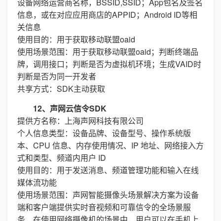
设备网络运营商名称，BSSID,SSID；App包名及签名
信息，或在对应应用商店的APPID；Android ID等相
关信息
使用目的：用于获取移动联盟oaid
使用场景范围：用于获取移动联盟oaid；判断终端品
牌，调用接口；判断是否为虚拟机环境；生成VAID时
判断是否为同一开发者
共享方式：SDK主动获取
12、声网云信令SDK
提供方名称：上海声网科技有限公司
个人信息类型：设备品牌、设备型号、操作系统版
本、CPU 信息、内存使用情况、IP 地址、网络接入方
式和类型、频道内用户 ID
使用目的：用于发送消息、频道管理功能和输入在线
媒体流功能
使用场景范围：声网智能摄像头场景解决方案为设备
端和客户端提供实时音视频和可靠信令的全场景服
务，在使用网络摄像机的场景中，用户可以在手机上