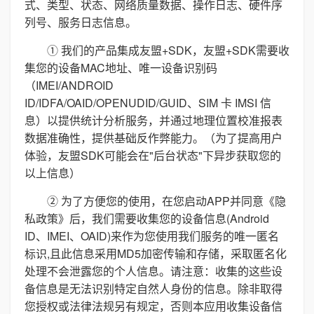
式、类型、状态、网络质量数据、操作日志、硬件序
列号、服务日志信息。
① 我们的产品集成友盟+SDK，友盟+SDK需要收
集您的设备MAC地址、唯一设备识别码
（IMEI/ANDROID
ID/IDFA/OAID/OPENUDID/GUID、SIM 卡 IMSI 信
息）以提供统计分析服务，并通过地理位置校准报表
数据准确性，提供基础反作弊能力。（为了提高用户
体验，友盟SDK可能会在"后台状态"下异步获取您的
以上信息）
② 为了方便您的使用，在您启动APP并同意《隐
私政策》后，我们需要收集您的设备信息(Android
ID、IMEI、OAID)来作为您使用我们服务的唯一匿名
标识,且此信息采用MD5加密传输和存储，采取匿名化
处理不会泄露您的个人信息。请注意：收集的这些设
备信息是无法识别特定自然人身份的信息。除非取得
您授权或法律法规另有规定，否则本应用收集设备信