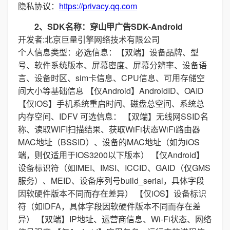
隐私协议：
https://privacy.qq.com
2、SDK名称：穿山甲广告SDK-Android
开发者:北京巨量引擎网络技术有限公司
个人信息类型：必选信息：【双端】设备品牌、型
号、软件系统版本、屏幕密度、屏幕分辨率、设备语
言、设备时区、sim卡信息、CPU信息、可用存储空
间大小等基础信息 【仅Android】AndroidID、OAID
【仅iOS】手机系统重启时间、磁盘总空间、系统总
内存空间、IDFV 可选信息： 【双端】无线网SSID名
称、读取WIFI扫描结果、获取WiFi状态WiFi路由器
MAC地址（BSSID）、设备的MAC地址（如为iOS
端，则仅适用于IOS3200以下版本） 【仅Android】
设备标识符（如IMEI、IMSI、ICCID、GAID（仅GMS
服务）、MEID、设备序列号build_serial，具体字段
因软硬件版本不同而存在差异） 【仅iOS】设备标识
符（如IDFA，具体字段因软硬件版本不同而存在差
异） 【双端】IP地址、运营商信息、Wi-Fi状态、网络