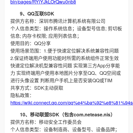
bin/pages/RYiYJkLOrQwu0nb8
9、QQ互联SDK
提供方名称：深圳市腾讯计算机系统有限公司
个人信息类型：操作系统信息；设备型号信息; 剪切板
信息; 内存卡权限; 应用列表信息；
使用目的：QQ分享
使用场景范围：1.便于快速定位解决系统兼容性问题
2.保证终端用户使用功能时所需的系统组件正常生效
快速定位解决机型兼容性问题 实现第三方App分享能
力 实现终端用户使用本地图片分享至QQ、QQ空间或
进行头像设置 判断用户手机上是否安装QQ或TIM
共享方式：SDK主动获取
隐私政策：
https://wiki.connect.qq.com/qq%e4%ba%92%e8%
10、移动联盟SDK（包含com.netease.nis）
提供方名称：移动安全工作委员会
个人信息类型：设备制造商、设备型号、设备品牌；