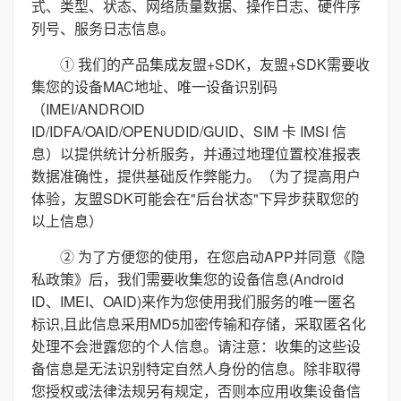
式、类型、状态、网络质量数据、操作日志、硬件序
列号、服务日志信息。
① 我们的产品集成友盟+SDK，友盟+SDK需要收
集您的设备MAC地址、唯一设备识别码
（IMEI/ANDROID
ID/IDFA/OAID/OPENUDID/GUID、SIM 卡 IMSI 信
息）以提供统计分析服务，并通过地理位置校准报表
数据准确性，提供基础反作弊能力。（为了提高用户
体验，友盟SDK可能会在"后台状态"下异步获取您的
以上信息）
② 为了方便您的使用，在您启动APP并同意《隐
私政策》后，我们需要收集您的设备信息(Android
ID、IMEI、OAID)来作为您使用我们服务的唯一匿名
标识,且此信息采用MD5加密传输和存储，采取匿名化
处理不会泄露您的个人信息。请注意：收集的这些设
备信息是无法识别特定自然人身份的信息。除非取得
您授权或法律法规另有规定，否则本应用收集设备信