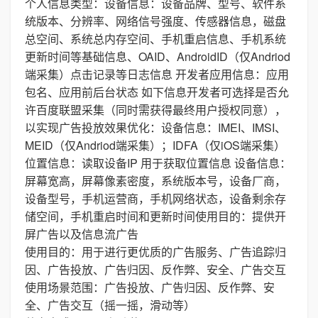
个人信息类型：设备信息：设备品牌、型号、软件系
统版本、分辨率、网络信号强度、传感器信息，磁盘
总空间、系统总内存空间、手机重启信息、手机系统
更新时间等基础信息、OAID、AndroidID（仅Andriod
端采集）点击记录等日志信息 开发者应用信息：应用
包名、应用前后台状态 如下信息开发者可选择是否允
许百度联盟采集（同时需获得最终用户授权同意），
以实现广告投放效果优化：设备信息：IMEI、IMSI、
MEID（仅Andriod端采集）；IDFA（仅iOS端采集）
位置信息：读取设备IP 用于获取位置信息 设备信息：
屏幕宽高，屏幕像素密度，系统版本号，设备厂商，
设备型号，手机运营商，手机网络状态，设备剩余存
储空间，手机重启时间和更新时间使用目的：提供开
屏广告以及信息流广告
使用目的：用于进行更优质的广告服务、广告追踪归
因、广告投放、广告归因、反作弊、安全、广告交互
使用场景范围：广告投放、广告归因、反作弊、安
全、广告交互（摇一摇，滑动等）