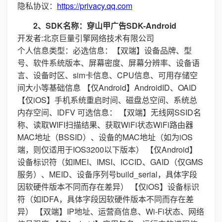
隐私协议：
https://privacy.qq.com
2、SDK名称：穿山甲广告SDK-Android
开发者:北京巨量引擎网络技术有限公司
个人信息类型：必选信息：【双端】设备品牌、型
号、软件系统版本、屏幕密度、屏幕分辨率、设备语
言、设备时区、sim卡信息、CPU信息、可用存储空
间大小等基础信息 【仅Android】AndroidID、OAID
【仅iOS】手机系统重启时间、磁盘总空间、系统总
内存空间、IDFV 可选信息： 【双端】无线网SSID名
称、读取WIFI扫描结果、获取WiFi状态WiFi路由器
MAC地址（BSSID）、设备的MAC地址（如为iOS
端，则仅适用于IOS3200以下版本） 【仅Android】
设备标识符（如IMEI、IMSI、ICCID、GAID（仅GMS
服务）、MEID、设备序列号build_serial，具体字段
因软硬件版本不同而存在差异） 【仅iOS】设备标识
符（如IDFA，具体字段因软硬件版本不同而存在差
异） 【双端】IP地址、运营商信息、Wi-Fi状态、网络