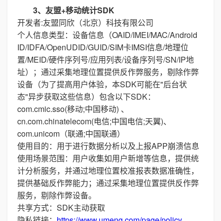
3、友盟+移动统计SDK
开发者:友盟同欣（北京）科技有限公司
个人信息类型：设备信息（OAID/IMEI/MAC/Android
ID/IDFA/OpenUDID/GUID/SIM卡IMSI信息/地理位
置/MEID/硬件序列号/应用列表/设备序列号/SN/IP地
址）；通过采集地理位置提供反作弊服务，剔除作弊
设备（为了提高用户体验，本SDK可能在"后台状
态"异步获取这些信息）包含以下SDK：
com.cmic.sso(移动;中国移动) 、
cn.com.chinatelecom(电信;中国电信;天翼)、
com.unicom（联通;中国联通）
使用目的：用于进行数据分析以及上报APP崩溃信息
使用场景范围：用户收集如用户新增等信息，提供统
计分析服务，并通过地理位置校准报表数据准确性，
提供基础反作弊能力；通过采集地理位置提供反作弊
服务，剔除作弊设备。
共享方式：SDK主动获取
隐私链接：
https://www.umeng.com/page/policy