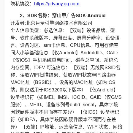
隐私协议：
https://privacy.qq.com
2、SDK名称：穿山甲广告SDK-Android
开发者:北京巨量引擎网络技术有限公司
个人信息类型：必选信息：【双端】设备品牌、型
号、软件系统版本、屏幕密度、屏幕分辨率、设备语
言、设备时区、sim卡信息、CPU信息、可用存储空
间大小等基础信息 【仅Android】AndroidID、OAID
【仅iOS】手机系统重启时间、磁盘总空间、系统总
内存空间、IDFV 可选信息： 【双端】无线网SSID名
称、读取WIFI扫描结果、获取WiFi状态WiFi路由器
MAC地址（BSSID）、设备的MAC地址（如为iOS
端，则仅适用于IOS3200以下版本） 【仅Android】
设备标识符（如IMEI、IMSI、ICCID、GAID（仅GMS
服务）、MEID、设备序列号build_serial，具体字段
因软硬件版本不同而存在差异） 【仅iOS】设备标识
符（如IDFA，具体字段因软硬件版本不同而存在差
异） 【双端】IP地址、运营商信息、Wi-Fi状态、网络