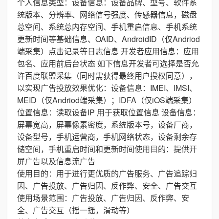
个人信息类型：设备信息：设备品牌、型号、软件系
统版本、分辨率、网络信号强度、传感器信息，磁盘
总空间、系统总内存空间、手机重启信息、手机系统
更新时间等基础信息、OAID、AndroidID（仅Andriod
端采集）点击记录等日志信息 开发者应用信息：应用
包名、应用前后台状态 如下信息开发者可选择是否允
许百度联盟采集（同时需获得最终用户授权同意），
以实现广告投放效果优化：设备信息：IMEI、IMSI、
MEID（仅Andriod端采集）；IDFA（仅iOS端采集）
位置信息：读取设备IP 用于获取位置信息 设备信息：
屏幕宽高，屏幕像素密度，系统版本号，设备厂商，
设备型号，手机运营商，手机网络状态，设备剩余存
储空间，手机重启时间和更新时间使用目的：提供开
屏广告以及信息流广告
使用目的：用于进行更优质的广告服务、广告追踪归
因、广告投放、广告归因、反作弊、安全、广告交互
使用场景范围：广告投放、广告归因、反作弊、安
全、广告交互（摇一摇，滑动等）