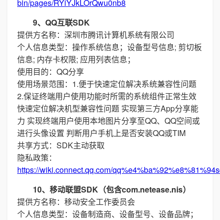
bin/pages/RYiYJkLOrQwu0nb8
9、QQ互联SDK
提供方名称：深圳市腾讯计算机系统有限公司
个人信息类型：操作系统信息；设备型号信息; 剪切板
信息; 内存卡权限; 应用列表信息；
使用目的：QQ分享
使用场景范围：1.便于快速定位解决系统兼容性问题
2.保证终端用户使用功能时所需的系统组件正常生效
快速定位解决机型兼容性问题 实现第三方App分享能
力 实现终端用户使用本地图片分享至QQ、QQ空间或
进行头像设置 判断用户手机上是否安装QQ或TIM
共享方式：SDK主动获取
隐私政策：
https://wiki.connect.qq.com/qq%e4%ba%92%e8%
10、移动联盟SDK（包含com.netease.nis）
提供方名称：移动安全工作委员会
个人信息类型：设备制造商、设备型号、设备品牌；