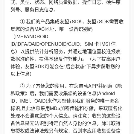
式、类型、状态、网络质量数据、操作日志、硬件序
列号、服务日志信息。
① 我们的产品集成友盟+SDK，友盟+SDK需要收
集您的设备MAC地址、唯一设备识别码
（IMEI/ANDROID
ID/IDFA/OAID/OPENUDID/GUID、SIM 卡 IMSI 信
息）以提供统计分析服务，并通过地理位置校准报表
数据准确性，提供基础反作弊能力。（为了提高用户
体验，友盟SDK可能会在"后台状态"下异步获取您的
以上信息）
② 为了方便您的使用，在您启动APP并同意《隐
私政策》后，我们需要收集您的设备信息(Android
ID、IMEI、OAID)来作为您使用我们服务的唯一匿名
标识,且此信息采用MD5加密传输和存储，采取匿名化
处理不会泄露您的个人信息。请注意：收集的这些设
备信息是无法识别特定自然人身份的信息。除非取得
您授权或法律法规另有规定，否则本应用收集设备信