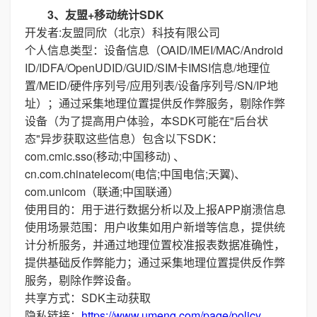
3、友盟+移动统计SDK
开发者:友盟同欣（北京）科技有限公司
个人信息类型：设备信息（OAID/IMEI/MAC/Android
ID/IDFA/OpenUDID/GUID/SIM卡IMSI信息/地理位
置/MEID/硬件序列号/应用列表/设备序列号/SN/IP地
址）；通过采集地理位置提供反作弊服务，剔除作弊
设备（为了提高用户体验，本SDK可能在"后台状
态"异步获取这些信息）包含以下SDK：
com.cmic.sso(移动;中国移动) 、
cn.com.chinatelecom(电信;中国电信;天翼)、
com.unicom（联通;中国联通）
使用目的：用于进行数据分析以及上报APP崩溃信息
使用场景范围：用户收集如用户新增等信息，提供统
计分析服务，并通过地理位置校准报表数据准确性，
提供基础反作弊能力；通过采集地理位置提供反作弊
服务，剔除作弊设备。
共享方式：SDK主动获取
隐私链接：
https://www.umeng.com/page/policy