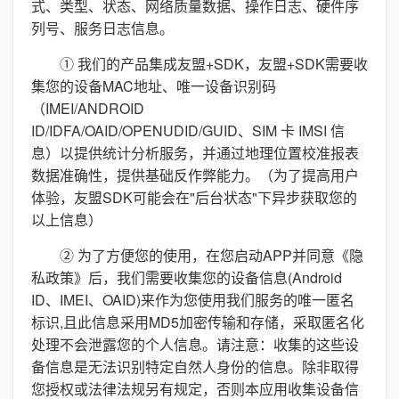
式、类型、状态、网络质量数据、操作日志、硬件序
列号、服务日志信息。
① 我们的产品集成友盟+SDK，友盟+SDK需要收
集您的设备MAC地址、唯一设备识别码
（IMEI/ANDROID
ID/IDFA/OAID/OPENUDID/GUID、SIM 卡 IMSI 信
息）以提供统计分析服务，并通过地理位置校准报表
数据准确性，提供基础反作弊能力。（为了提高用户
体验，友盟SDK可能会在"后台状态"下异步获取您的
以上信息）
② 为了方便您的使用，在您启动APP并同意《隐
私政策》后，我们需要收集您的设备信息(Android
ID、IMEI、OAID)来作为您使用我们服务的唯一匿名
标识,且此信息采用MD5加密传输和存储，采取匿名化
处理不会泄露您的个人信息。请注意：收集的这些设
备信息是无法识别特定自然人身份的信息。除非取得
您授权或法律法规另有规定，否则本应用收集设备信