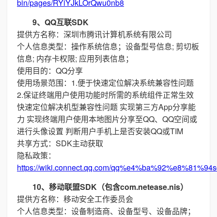
bin/pages/RYiYJkLOrQwu0nb8
9、QQ互联SDK
提供方名称：深圳市腾讯计算机系统有限公司
个人信息类型：操作系统信息；设备型号信息; 剪切板
信息; 内存卡权限; 应用列表信息；
使用目的：QQ分享
使用场景范围：1.便于快速定位解决系统兼容性问题
2.保证终端用户使用功能时所需的系统组件正常生效
快速定位解决机型兼容性问题 实现第三方App分享能
力 实现终端用户使用本地图片分享至QQ、QQ空间或
进行头像设置 判断用户手机上是否安装QQ或TIM
共享方式：SDK主动获取
隐私政策：
https://wiki.connect.qq.com/qq%e4%ba%92%e8%
10、移动联盟SDK（包含com.netease.nis）
提供方名称：移动安全工作委员会
个人信息类型：设备制造商、设备型号、设备品牌；