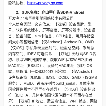
隐私协议：
https://privacy.qq.com
2、SDK名称：穿山甲广告SDK-Android
开发者:北京巨量引擎网络技术有限公司
个人信息类型：必选信息：【双端】设备品牌、型
号、软件系统版本、屏幕密度、屏幕分辨率、设备语
言、设备时区、sim卡信息、CPU信息、可用存储空
间大小等基础信息 【仅Android】AndroidID、OAID
【仅iOS】手机系统重启时间、磁盘总空间、系统总
内存空间、IDFV 可选信息： 【双端】无线网SSID名
称、读取WIFI扫描结果、获取WiFi状态WiFi路由器
MAC地址（BSSID）、设备的MAC地址（如为iOS
端，则仅适用于IOS3200以下版本） 【仅Android】
设备标识符（如IMEI、IMSI、ICCID、GAID（仅GMS
服务）、MEID、设备序列号build_serial，具体字段
因软硬件版本不同而存在差异） 【仅iOS】设备标识
符（如IDFA，具体字段因软硬件版本不同而存在差
异） 【双端】IP地址、运营商信息、Wi-Fi状态、网络