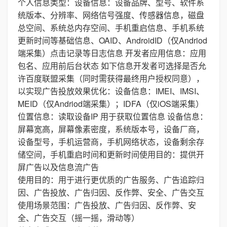
个人信息类型：设备信息：设备品牌、型号、软件系
统版本、分辨率、网络信号强度、传感器信息，磁盘
总空间、系统总内存空间、手机重启信息、手机系统
更新时间等基础信息、OAID、AndroidID（仅Andriod
端采集）点击记录等日志信息 开发者应用信息：应用
包名、应用前后台状态 如下信息开发者可选择是否允
许百度联盟采集（同时需获得最终用户授权同意），
以实现广告投放效果优化：设备信息：IMEI、IMSI、
MEID（仅Andriod端采集）；IDFA（仅iOS端采集）
位置信息：读取设备IP 用于获取位置信息 设备信息：
屏幕宽高，屏幕像素密度，系统版本号，设备厂商，
设备型号，手机运营商，手机网络状态，设备剩余存
储空间，手机重启时间和更新时间使用目的：提供开
屏广告以及信息流广告
使用目的：用于进行更优质的广告服务、广告追踪归
因、广告投放、广告归因、反作弊、安全、广告交互
使用场景范围：广告投放、广告归因、反作弊、安
全、广告交互（摇一摇，滑动等）