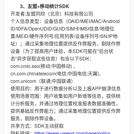
3、友盟+移动统计SDK
开发者:友盟同欣（北京）科技有限公司
个人信息类型：设备信息（OAID/IMEI/MAC/Android
ID/IDFA/OpenUDID/GUID/SIM卡IMSI信息/地理位
置/MEID/硬件序列号/应用列表/设备序列号/SN/IP地
址）；通过采集地理位置提供反作弊服务，剔除作弊
设备（为了提高用户体验，本SDK可能在"后台状
态"异步获取这些信息）包含以下SDK：
com.cmic.sso(移动;中国移动) 、
cn.com.chinatelecom(电信;中国电信;天翼)、
com.unicom（联通;中国联通）
使用目的：用于进行数据分析以及上报APP崩溃信息
使用场景范围：用户收集如用户新增等信息，提供统
计分析服务，并通过地理位置校准报表数据准确性，
提供基础反作弊能力；通过采集地理位置提供反作弊
服务，剔除作弊设备。
共享方式：SDK主动获取
隐私链接：
https://www.umeng.com/page/policy