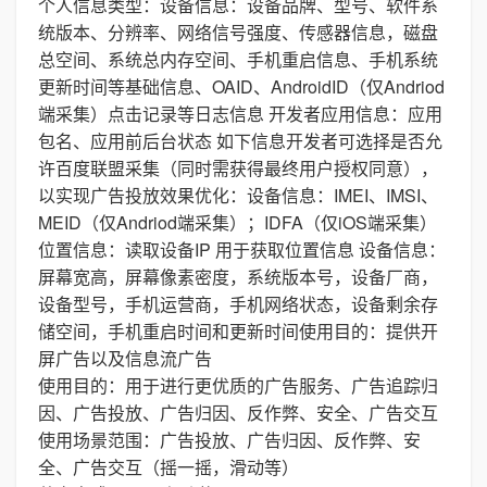
个人信息类型：设备信息：设备品牌、型号、软件系
统版本、分辨率、网络信号强度、传感器信息，磁盘
总空间、系统总内存空间、手机重启信息、手机系统
更新时间等基础信息、OAID、AndroidID（仅Andriod
端采集）点击记录等日志信息 开发者应用信息：应用
包名、应用前后台状态 如下信息开发者可选择是否允
许百度联盟采集（同时需获得最终用户授权同意），
以实现广告投放效果优化：设备信息：IMEI、IMSI、
MEID（仅Andriod端采集）；IDFA（仅iOS端采集）
位置信息：读取设备IP 用于获取位置信息 设备信息：
屏幕宽高，屏幕像素密度，系统版本号，设备厂商，
设备型号，手机运营商，手机网络状态，设备剩余存
储空间，手机重启时间和更新时间使用目的：提供开
屏广告以及信息流广告
使用目的：用于进行更优质的广告服务、广告追踪归
因、广告投放、广告归因、反作弊、安全、广告交互
使用场景范围：广告投放、广告归因、反作弊、安
全、广告交互（摇一摇，滑动等）