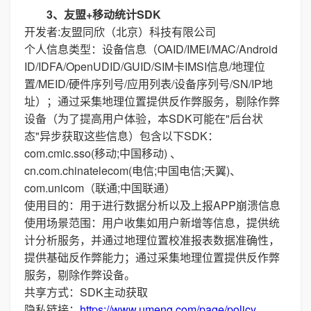
3、友盟+移动统计SDK
开发者:友盟同欣（北京）科技有限公司
个人信息类型：设备信息（OAID/IMEI/MAC/Android
ID/IDFA/OpenUDID/GUID/SIM卡IMSI信息/地理位
置/MEID/硬件序列号/应用列表/设备序列号/SN/IP地
址）；通过采集地理位置提供反作弊服务，剔除作弊
设备（为了提高用户体验，本SDK可能在"后台状
态"异步获取这些信息）包含以下SDK：
com.cmic.sso(移动;中国移动) 、
cn.com.chinatelecom(电信;中国电信;天翼)、
com.unicom（联通;中国联通）
使用目的：用于进行数据分析以及上报APP崩溃信息
使用场景范围：用户收集如用户新增等信息，提供统
计分析服务，并通过地理位置校准报表数据准确性，
提供基础反作弊能力；通过采集地理位置提供反作弊
服务，剔除作弊设备。
共享方式：SDK主动获取
隐私链接：
https://www.umeng.com/page/policy