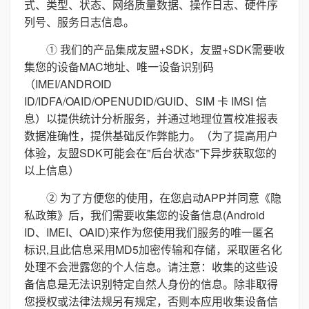
式、类型、状态、网络质量数据、操作日志、硬件序
列号、服务日志信息。
① 我们的产品集成友盟+SDK，友盟+SDK需要收
集您的设备MAC地址、唯一设备识别码
（IMEI/ANDROID
ID/IDFA/OAID/OPENUDID/GUID、SIM 卡 IMSI 信
息）以提供统计分析服务，并通过地理位置校准报表
数据准确性，提供基础反作弊能力。（为了提高用户
体验，友盟SDK可能会在"后台状态"下异步获取您的
以上信息）
② 为了方便您的使用，在您启动APP并同意《隐
私政策》后，我们需要收集您的设备信息(Android
ID、IMEI、OAID)来作为您使用我们服务的唯一匿名
标识,且此信息采用MD5加密传输和存储，采取匿名化
处理不会泄露您的个人信息。请注意：收集的这些设
备信息是无法识别特定自然人身份的信息。除非取得
您授权或法律法规另有规定，否则本应用收集设备信