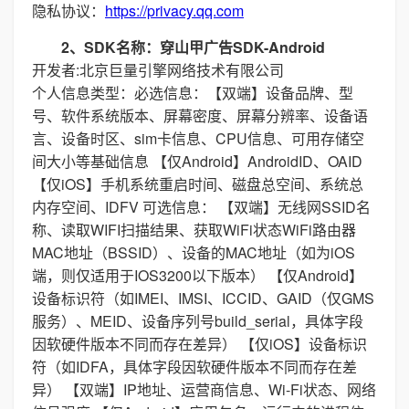
隐私协议：
https://privacy.qq.com
2、SDK名称：穿山甲广告SDK-Android
开发者:北京巨量引擎网络技术有限公司
个人信息类型：必选信息：【双端】设备品牌、型
号、软件系统版本、屏幕密度、屏幕分辨率、设备语
言、设备时区、sim卡信息、CPU信息、可用存储空
间大小等基础信息 【仅Android】AndroidID、OAID
【仅iOS】手机系统重启时间、磁盘总空间、系统总
内存空间、IDFV 可选信息： 【双端】无线网SSID名
称、读取WIFI扫描结果、获取WiFi状态WiFi路由器
MAC地址（BSSID）、设备的MAC地址（如为iOS
端，则仅适用于IOS3200以下版本） 【仅Android】
设备标识符（如IMEI、IMSI、ICCID、GAID（仅GMS
服务）、MEID、设备序列号build_serial，具体字段
因软硬件版本不同而存在差异） 【仅iOS】设备标识
符（如IDFA，具体字段因软硬件版本不同而存在差
异） 【双端】IP地址、运营商信息、Wi-Fi状态、网络