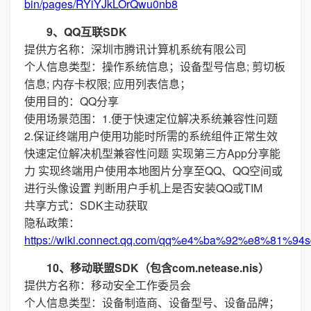
bin/pages/RYiYJkLOrQwu0nb8
9、QQ互联SDK
提供方名称：深圳市腾讯计算机系统有限公司
个人信息类型：操作系统信息；设备型号信息; 剪切板
信息; 内存卡权限; 应用列表信息；
使用目的：QQ分享
使用场景范围：1.便于快速定位解决系统兼容性问题
2.保证终端用户使用功能时所需的系统组件正常生效
快速定位解决机型兼容性问题 实现第三方App分享能
力 实现终端用户使用本地图片分享至QQ、QQ空间或
进行头像设置 判断用户手机上是否安装QQ或TIM
共享方式：SDK主动获取
隐私政策：
https://wiki.connect.qq.com/qq%e4%ba%92%e8%
10、移动联盟SDK（包含com.netease.nis）
提供方名称：移动安全工作委员会
个人信息类型：设备制造商、设备型号、设备品牌；