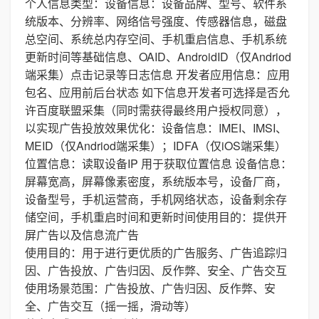
个人信息类型：设备信息：设备品牌、型号、软件系
统版本、分辨率、网络信号强度、传感器信息，磁盘
总空间、系统总内存空间、手机重启信息、手机系统
更新时间等基础信息、OAID、AndroidID（仅Andriod
端采集）点击记录等日志信息 开发者应用信息：应用
包名、应用前后台状态 如下信息开发者可选择是否允
许百度联盟采集（同时需获得最终用户授权同意），
以实现广告投放效果优化：设备信息：IMEI、IMSI、
MEID（仅Andriod端采集）；IDFA（仅iOS端采集）
位置信息：读取设备IP 用于获取位置信息 设备信息：
屏幕宽高，屏幕像素密度，系统版本号，设备厂商，
设备型号，手机运营商，手机网络状态，设备剩余存
储空间，手机重启时间和更新时间使用目的：提供开
屏广告以及信息流广告
使用目的：用于进行更优质的广告服务、广告追踪归
因、广告投放、广告归因、反作弊、安全、广告交互
使用场景范围：广告投放、广告归因、反作弊、安
全、广告交互（摇一摇，滑动等）