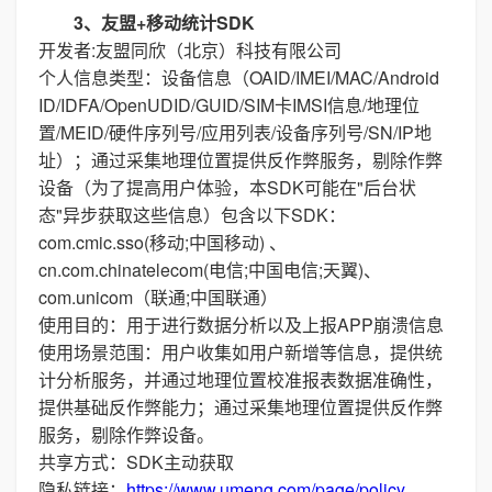
3、友盟+移动统计SDK
开发者:友盟同欣（北京）科技有限公司
个人信息类型：设备信息（OAID/IMEI/MAC/Android
ID/IDFA/OpenUDID/GUID/SIM卡IMSI信息/地理位
置/MEID/硬件序列号/应用列表/设备序列号/SN/IP地
址）；通过采集地理位置提供反作弊服务，剔除作弊
设备（为了提高用户体验，本SDK可能在"后台状
态"异步获取这些信息）包含以下SDK：
com.cmic.sso(移动;中国移动) 、
cn.com.chinatelecom(电信;中国电信;天翼)、
com.unicom（联通;中国联通）
使用目的：用于进行数据分析以及上报APP崩溃信息
使用场景范围：用户收集如用户新增等信息，提供统
计分析服务，并通过地理位置校准报表数据准确性，
提供基础反作弊能力；通过采集地理位置提供反作弊
服务，剔除作弊设备。
共享方式：SDK主动获取
隐私链接：
https://www.umeng.com/page/policy