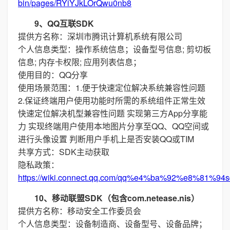
bin/pages/RYiYJkLOrQwu0nb8
9、QQ互联SDK
提供方名称：深圳市腾讯计算机系统有限公司
个人信息类型：操作系统信息；设备型号信息; 剪切板
信息; 内存卡权限; 应用列表信息；
使用目的：QQ分享
使用场景范围：1.便于快速定位解决系统兼容性问题
2.保证终端用户使用功能时所需的系统组件正常生效
快速定位解决机型兼容性问题 实现第三方App分享能
力 实现终端用户使用本地图片分享至QQ、QQ空间或
进行头像设置 判断用户手机上是否安装QQ或TIM
共享方式：SDK主动获取
隐私政策：
https://wiki.connect.qq.com/qq%e4%ba%92%e8%
10、移动联盟SDK（包含com.netease.nis）
提供方名称：移动安全工作委员会
个人信息类型：设备制造商、设备型号、设备品牌；