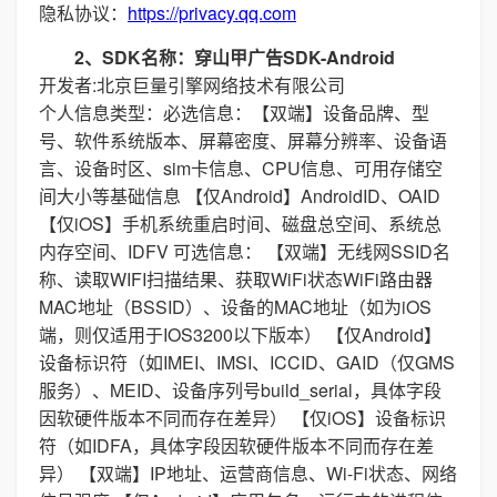
隐私协议：
https://privacy.qq.com
2、SDK名称：穿山甲广告SDK-Android
开发者:北京巨量引擎网络技术有限公司
个人信息类型：必选信息：【双端】设备品牌、型
号、软件系统版本、屏幕密度、屏幕分辨率、设备语
言、设备时区、sim卡信息、CPU信息、可用存储空
间大小等基础信息 【仅Android】AndroidID、OAID
【仅iOS】手机系统重启时间、磁盘总空间、系统总
内存空间、IDFV 可选信息： 【双端】无线网SSID名
称、读取WIFI扫描结果、获取WiFi状态WiFi路由器
MAC地址（BSSID）、设备的MAC地址（如为iOS
端，则仅适用于IOS3200以下版本） 【仅Android】
设备标识符（如IMEI、IMSI、ICCID、GAID（仅GMS
服务）、MEID、设备序列号build_serial，具体字段
因软硬件版本不同而存在差异） 【仅iOS】设备标识
符（如IDFA，具体字段因软硬件版本不同而存在差
异） 【双端】IP地址、运营商信息、Wi-Fi状态、网络