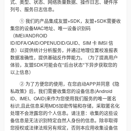
式、类型、状态、网络质量数据、操作日志、硬件序
列号、服务日志信息。
① 我们的产品集成友盟+SDK，友盟+SDK需要收
集您的设备MAC地址、唯一设备识别码
（IMEI/ANDROID
ID/IDFA/OAID/OPENUDID/GUID、SIM 卡 IMSI 信
息）以提供统计分析服务，并通过地理位置校准报表
数据准确性，提供基础反作弊能力。（为了提高用户
体验，友盟SDK可能会在"后台状态"下异步获取您的
以上信息）
② 为了方便您的使用，在您启动APP并同意《隐
私政策》后，我们需要收集您的设备信息(Android
ID、IMEI、OAID)来作为您使用我们服务的唯一匿名
标识,且此信息采用MD5加密传输和存储，采取匿名化
处理不会泄露您的个人信息。请注意：收集的这些设
备信息是无法识别特定自然人身份的信息。除非取得
您授权或法律法规另有规定，否则本应用收集设备信