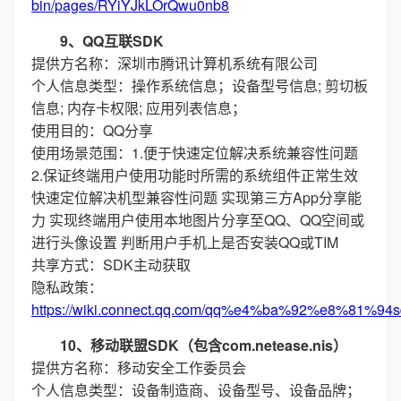
bin/pages/RYiYJkLOrQwu0nb8
9、QQ互联SDK
提供方名称：深圳市腾讯计算机系统有限公司
个人信息类型：操作系统信息；设备型号信息; 剪切板
信息; 内存卡权限; 应用列表信息；
使用目的：QQ分享
使用场景范围：1.便于快速定位解决系统兼容性问题
2.保证终端用户使用功能时所需的系统组件正常生效
快速定位解决机型兼容性问题 实现第三方App分享能
力 实现终端用户使用本地图片分享至QQ、QQ空间或
进行头像设置 判断用户手机上是否安装QQ或TIM
共享方式：SDK主动获取
隐私政策：
https://wiki.connect.qq.com/qq%e4%ba%92%e8%
10、移动联盟SDK（包含com.netease.nis）
提供方名称：移动安全工作委员会
个人信息类型：设备制造商、设备型号、设备品牌；