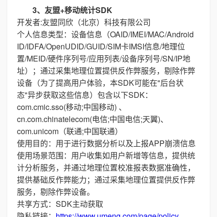
3、友盟+移动统计SDK
开发者:友盟同欣（北京）科技有限公司
个人信息类型：设备信息（OAID/IMEI/MAC/Android
ID/IDFA/OpenUDID/GUID/SIM卡IMSI信息/地理位
置/MEID/硬件序列号/应用列表/设备序列号/SN/IP地
址）；通过采集地理位置提供反作弊服务，剔除作弊
设备（为了提高用户体验，本SDK可能在"后台状
态"异步获取这些信息）包含以下SDK：
com.cmic.sso(移动;中国移动) 、
cn.com.chinatelecom(电信;中国电信;天翼)、
com.unicom（联通;中国联通）
使用目的：用于进行数据分析以及上报APP崩溃信息
使用场景范围：用户收集如用户新增等信息，提供统
计分析服务，并通过地理位置校准报表数据准确性，
提供基础反作弊能力；通过采集地理位置提供反作弊
服务，剔除作弊设备。
共享方式：SDK主动获取
隐私链接：
https://www.umeng.com/page/policy