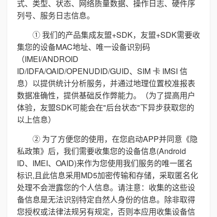
式、类型、状态、网络质量数据、操作日志、硬件序
列号、服务日志信息。
① 我们的产品集成友盟+SDK，友盟+SDK需要收
集您的设备MAC地址、唯一设备识别码
（IMEI/ANDROID
ID/IDFA/OAID/OPENUDID/GUID、SIM 卡 IMSI 信
息）以提供统计分析服务，并通过地理位置校准报表
数据准确性，提供基础反作弊能力。（为了提高用户
体验，友盟SDK可能会在"后台状态"下异步获取您的
以上信息）
② 为了方便您的使用，在您启动APP并同意《隐
私政策》后，我们需要收集您的设备信息(Android
ID、IMEI、OAID)来作为您使用我们服务的唯一匿名
标识,且此信息采用MD5加密传输和存储，采取匿名化
处理不会泄露您的个人信息。请注意：收集的这些设
备信息是无法识别特定自然人身份的信息。除非取得
您授权或法律法规另有规定，否则本应用收集设备信