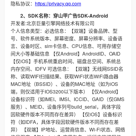
隐私协议：
https://privacy.qq.com
2、SDK名称：穿山甲广告SDK-Android
开发者:北京巨量引擎网络技术有限公司
个人信息类型：必选信息：【双端】设备品牌、型
号、软件系统版本、屏幕密度、屏幕分辨率、设备语
言、设备时区、sim卡信息、CPU信息、可用存储空
间大小等基础信息 【仅Android】AndroidID、OAID
【仅iOS】手机系统重启时间、磁盘总空间、系统总
内存空间、IDFV 可选信息： 【双端】无线网SSID名
称、读取WIFI扫描结果、获取WiFi状态WiFi路由器
MAC地址（BSSID）、设备的MAC地址（如为iOS
端，则仅适用于IOS3200以下版本） 【仅Android】
设备标识符（如IMEI、IMSI、ICCID、GAID（仅GMS
服务）、MEID、设备序列号build_serial，具体字段
因软硬件版本不同而存在差异） 【仅iOS】设备标识
符（如IDFA，具体字段因软硬件版本不同而存在差
异） 【双端】IP地址、运营商信息、Wi-Fi状态、网络