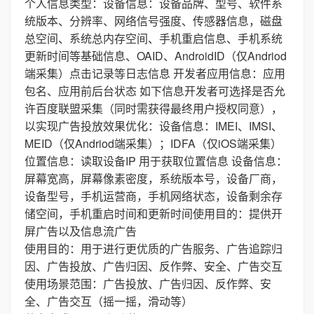
个人信息类型：设备信息：设备品牌、型号、软件系
统版本、分辨率、网络信号强度、传感器信息，磁盘
总空间、系统总内存空间、手机重启信息、手机系统
更新时间等基础信息、OAID、AndroidID（仅Andriod
端采集）点击记录等日志信息 开发者应用信息：应用
包名、应用前后台状态 如下信息开发者可选择是否允
许百度联盟采集（同时需获得最终用户授权同意），
以实现广告投放效果优化：设备信息：IMEI、IMSI、
MEID（仅Andriod端采集）；IDFA（仅iOS端采集）
位置信息：读取设备IP 用于获取位置信息 设备信息：
屏幕宽高，屏幕像素密度，系统版本号，设备厂商，
设备型号，手机运营商，手机网络状态，设备剩余存
储空间，手机重启时间和更新时间使用目的：提供开
屏广告以及信息流广告
使用目的：用于进行更优质的广告服务、广告追踪归
因、广告投放、广告归因、反作弊、安全、广告交互
使用场景范围：广告投放、广告归因、反作弊、安
全、广告交互（摇一摇，滑动等）